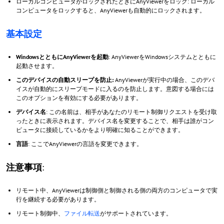
ローカルコンピュータがロックされたときにAnyViewerをロック: ローカル
コンピュータをロックすると、AnyViewerも自動的にロックされます。
基本設定
WindowsとともにAnyViewerを起動
: AnyViewerをWindowsシステムとともに
起動させます。
このデバイスの自動スリープを防止:
AnyViewerが実行中の場合、このデバ
イスが自動的にスリープモードに入るのを防止します。意図する場合には
このオプションを有効にする必要があります。
デバイス名
: この名前は、相手があなたのリモート制御リクエストを受け取
ったときに表示されます。デバイス名を変更することで、相手は誰がコン
ピュータに接続しているかをより明確に知ることができます。
言語
: ここでAnyViewerの言語を変更できます。
注意事項
:
リモート中、AnyViewerは制御側と制御される側の両方のコンピュータで実
行を継続する必要があります。
リモート制御中、
ファイル転送
がサポートされています。