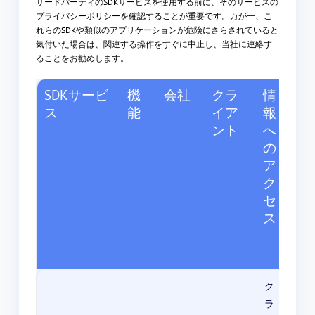
サードパーティのSDKサービスを使用する前に、そのサービスの
プライバシーポリシーを確認することが重要です。万が一、こ
れらのSDKや類似のアプリケーションが危険にさらされていると
気付いた場合は、関連する操作をすぐに中止し、当社に連絡す
ることをお勧めします。
SDKサービ
機
会社
クラ
情
プ
ス
能
イア
報
ラ
ント
へ
イ
の
バ
ア
シ
ク
ー
セ
ポ
ス
リ
シ
ー
ク
ラ