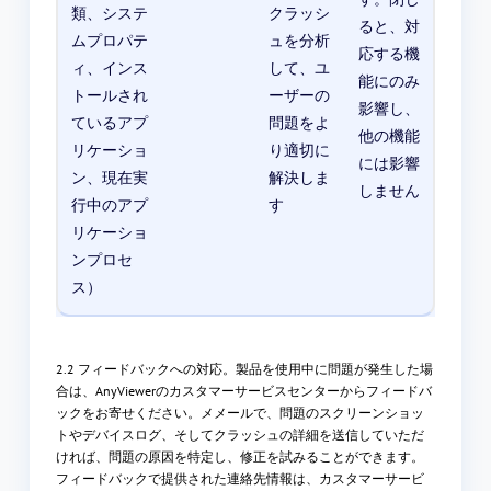
類、システ
クラッシ
ると、対
ムプロパテ
ュを分析
応する機
ィ、インス
して、ユ
能にのみ
トールされ
ーザーの
影響し、
ているアプ
問題をよ
他の機能
リケーショ
り適切に
には影響
ン、現在実
解決しま
しません
行中のアプ
す
リケーショ
ンプロセ
ス）
2.2 フィードバックへの対応。製品を使用中に問題が発生した場
合は、AnyViewerのカスタマーサービスセンターからフィードバ
ックをお寄せください。メメールで、問題のスクリーンショッ
トやデバイスログ、そしてクラッシュの詳細を送信していただ
ければ、問題の原因を特定し、修正を試みることができます。
フィードバックで提供された連絡先情報は、カスタマーサービ