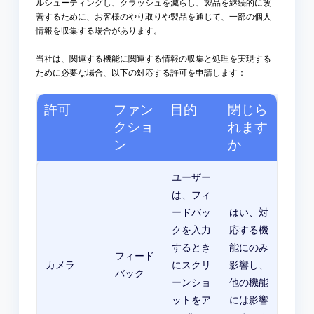
ルシューティングし、クラッシュを減らし、製品を継続的に改
善するために、お客様のやり取りや製品を通じて、一部の個人
情報を収集する場合があります。
当社は、関連する機能に関連する情報の収集と処理を実現する
ために必要な場合、以下の対応する許可を申請します：
許可
ファン
目的
閉じら
クショ
れます
ン
か
ユーザー
は、フィ
ードバッ
はい、対
クを入力
応する機
するとき
能にのみ
フィード
カメラ
にスクリ
影響し、
バック
ーンショ
他の機能
ットをア
には影響