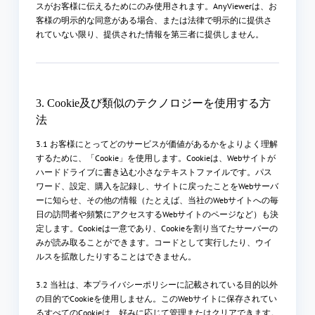
スがお客様に伝えるためにのみ使用されます。AnyViewerは、お
客様の明示的な同意がある場合、または法律で明示的に提供さ
れていない限り、提供された情報を第三者に提供しません。
3. Cookie及び類似のテクノロジーを使用する方
法
3.1 お客様にとってどのサービスが価値があるかをよりよく理解
するために、「Cookie」を使用します。Cookieは、Webサイトが
ハードドライブに書き込む小さなテキストファイルです。パス
ワード、設定、購入を記録し、サイトに戻ったことをWebサーバ
ーに知らせ、その他の情報（たとえば、当社のWebサイトへの毎
日の訪問者や頻繁にアクセスするWebサイトのページなど）も決
定します。Cookieは一意であり、Cookieを割り当てたサーバーの
みが読み取ることができます。コードとして実行したり、ウイ
ルスを拡散したりすることはできません。
3.2 当社は、本プライバシーポリシーに記載されている目的以外
の目的でCookieを使用しません。このWebサイトに保存されてい
るすべてのCookieは、好みに応じて管理またはクリアできます。