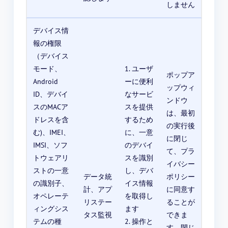
しません
デバイス情
報の権限
（デバイス
モード、
1. ユーザ
ポップア
Android
ーに便利
ップウィ
ID、デバイ
なサービ
ンドウ
スのMACア
スを提供
は、最初
ドレスを含
するため
の実行後
む)、IMEI、
に、一意
に閉じ
IMSI、ソフ
のデバイ
て、プラ
トウェアリ
スを識別
イバシー
ストの一意
し、デバ
データ統
ポリシー
の識別子、
イス情報
計、アプ
に同意す
オペレーテ
を取得し
リステー
ることが
ィングシス
ます
タス監視
できま
テムの種
2. 操作と
す。閉じ