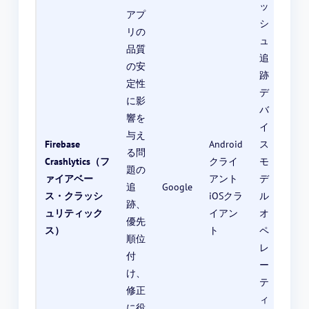
ッ
アプ
シ
リの
ュ
品質
追
クリ
の安
跡
ック
定性
デ
して
に影
バ
サー
響を
イ
ドパ
与え
Firebase
Android
ス
ーテ
る問
Crashlytics（フ
クライ
モ
ィの
題の
ァイアベー
アント
デ
プラ
追
Google
ス・クラッシ
iOSクラ
ル
イバ
跡、
ュリティック
イアン
オ
シー
優先
ス）
ト
ペ
ポリ
順位
レ
シー
付
ー
を表
け、
テ
示し
修正
ィ
ま
に役