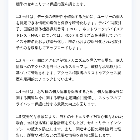
標準のセキュリティ保護措置を講じます。
1.2 当社は、データの機密性を確保するために、ユーザーの個人
を特定できる情報の送信と保存を暗号化します。デバイス識別
子、国際移動体機器識別番号（IMEI）、ネットワークデバイスア
ドレス（MAC）については、MD5アルゴリズムを使用してデバ
イスを匿名化および暗号化し、匿名化および暗号化された識別
子のみを収集してアップロードします。
1.3 サーバー側にアクセス制御メカニズムを導入する場合、個人
情報へのアクセスを許可されるスタッフは、厳格な承認原則に
基づいて管理されます。アクセス権限者のリストやアクセス履
歴を定期的にチェックしています。
1.4 当社は、お客様の個人情報を保護するため、個人情報保護に
関する関連法令に関する研修を定期的に開催し、スタッフのプ
ライバシー保護に対する意識の向上を図ります。
1.5 突発的な事故により、当社のセキュリティ対策が損なわれた
場合、当社は迅速に緊急計画を立ち上げ、セキュリティインシ
デントの拡大を防止します。また、関連する国の規制当局に報
告し、影響や対策などの重要な情報を適切に通知します。