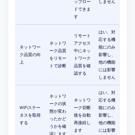
ップロー
しません
ドできま
す
はい、対
リモート
応する機
ネットワ
アクセス
ネットワー
能にのみ
ーク品質
中にネッ
ク品質の向
影響し、
をリモー
トワーク
上
他の機能
トで診断
品質を確
には影響
認する
しません
はい、対
ネットワ
ネットワ
応する機
ークの状
WIFIステー
ーク切断
能にのみ
態が変わ
タスを取得
後を自動
影響し、
ったかど
する
再接続し
他の機能
うかを確
ます
には影響
認します