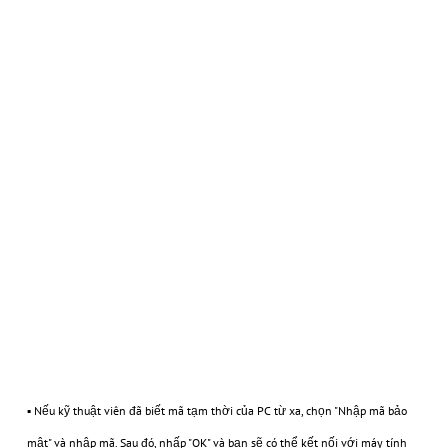
▪ Nếu kỹ thuật viên đã biết mã tạm thời của PC từ xa, chọn "Nhập mã bảo
mật" và nhập mã. Sau đó, nhấp "OK" và bạn sẽ có thể kết nối với máy tính