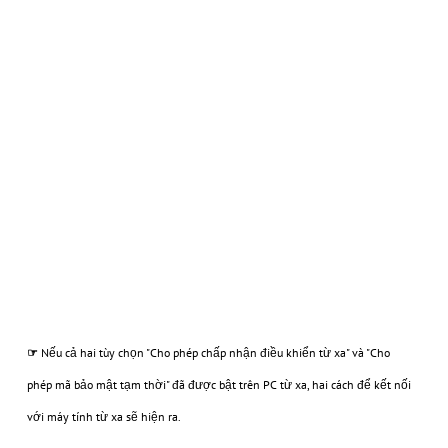
☞
Nếu cả hai tùy chọn "Cho phép chấp nhận điều khiển từ xa" và "Cho
phép mã bảo mật tạm thời" đã được bật trên PC từ xa, hai cách để kết nối
với máy tính từ xa sẽ hiện ra.