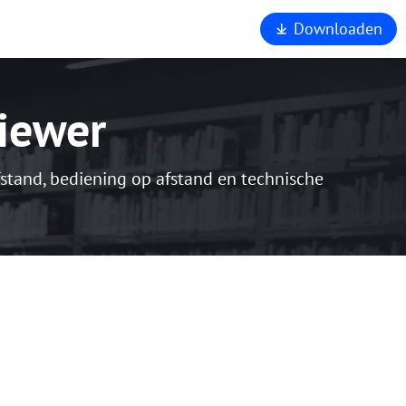
Downloaden
 ons
nd
rsteuning
iewer
ers
liging
om AnyViewer
tand, bediening op afstand en technische
n.
art