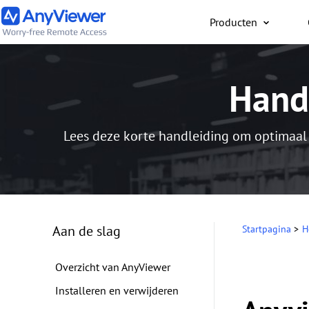
Producten
Individueel
Hand
Gratis toegang tot werk
en game-pc vanaf
pc/Mac/telefoon, waar j
Lees deze korte handleiding om optimaal
bent
Aan de slag
Startpagina
>
H
Overzicht van AnyViewer
Installeren en verwijderen