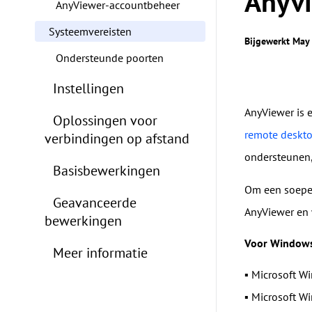
Anyv
AnyViewer-accountbeheer
Systeemvereisten
Bijgewerkt May
Ondersteunde poorten
Instellingen
AnyViewer is 
Oplossingen voor
remote desktop
verbindingen op afstand
ondersteunen,
Basisbewerkingen
Om een soepel
Geavanceerde
AnyViewer en 
bewerkingen
Voor Windows-
Meer informatie
▪ Microsoft Wi
▪ Microsoft Wi