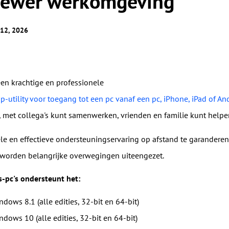
iewer werkomgeving
Wereldwijd beheer op afstand
Rolgebaseerd machtigingenbehee
Beheer overzeese servers moeiteloos
Beheer gebruikerstoegang met flexibele
 12, 2026
machtigingen.
een krachtige en professionele
-utility voor toegang tot een pc vanaf een pc, iPhone, iPad of An
 met collega's kunt samenwerken, vrienden en familie kunt help
e en effectieve ondersteuningservaring op afstand te garanderen, 
worden belangrijke overwegingen uiteengezet.
pc's ondersteunt het:
ndows 8.1 (alle edities, 32-bit en 64-bit)
ndows 10 (alle edities, 32-bit en 64-bit)