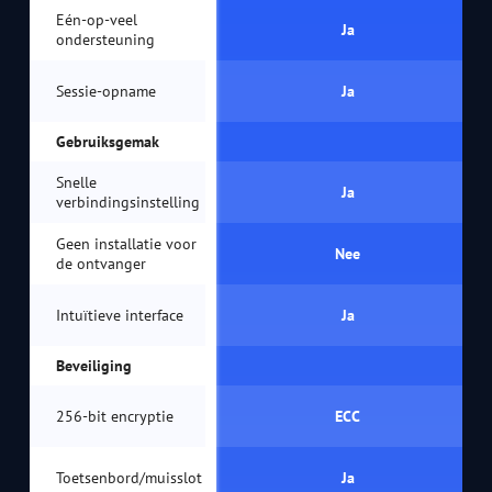
Eén-op-veel
Ja
ondersteuning
Sessie-opname
Ja
Gebruiksgemak
Snelle
Ja
verbindingsinstelling
Geen installatie voor
Nee
de ontvanger
Intuïtieve interface
Ja
Beveiliging
256-bit encryptie
ECC
Toetsenbord/muisslot
Ja