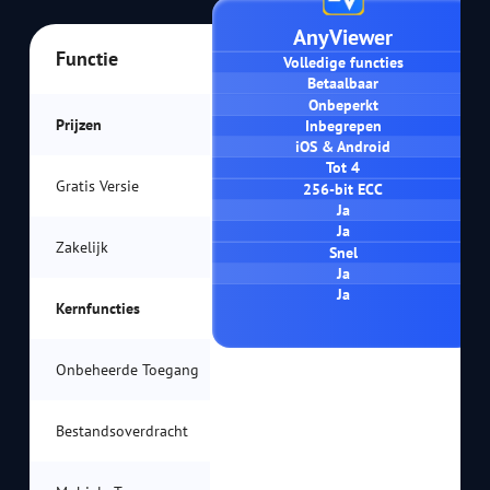
AnyViewer
Functie
Volledige functies
Betaalbaar
Onbeperkt
Prijzen
Inbegrepen
iOS & Android
Tot 4
Gratis Versie
256-bit ECC
Ja
Ja
Zakelijk
Snel
Ja
Ja
Kernfuncties
Onbeheerde Toegang
Bestandsoverdracht