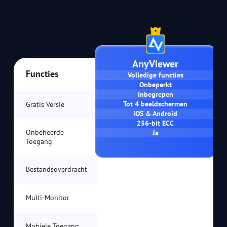
AnyViewer
Functies
Volledige functies
Onbeperkt
Inbegrepen
Tot 4 beeldschermen
Gratis Versie
iOS & Android
256-bit ECC
Onbeheerde
Ja
Toegang
Bestandsoverdracht
Multi-Monitor
Mobiele Toegang