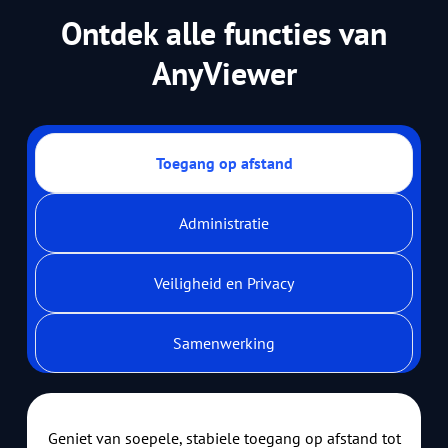
Ontdek alle functies van
AnyViewer
Toegang op afstand
Administratie
Veiligheid en Privacy
Samenwerking
Toegang op afstand
Geniet van soepele, stabiele toegang op afstand tot