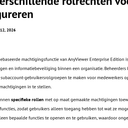
erschillende rolrechten v
Wereldwijd beheer op afstand
Rolgebaseerd machtigingenbehee
Beheer overzeese servers moeiteloos
gureren
Beheer gebruikerstoegang met flexibele
machtigingen.
 12, 2026
ebaseerde machtigingsfunctie van AnyViewer Enterprise Edition is
gen en informatiebeveiliging binnen een organisatie. Beheerders
subaccount-gebruikersrolgroepen te maken voor medewerkers op 
achtigingen in te stellen.
unnen
specifieke rollen
met op maat gemaakte machtigingen toewi
 functies, zodat gebruikers alleen toegang hebben tot wat ze mog
een bepaalde functies te openen en te gebruiken, waardoor ong