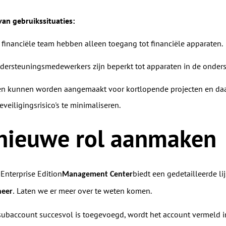
an gebruikssituaties:
 financiële team hebben alleen toegang tot financiële apparaten.
dersteuningsmedewerkers zijn beperkt tot apparaten in de onders
llen kunnen worden aangemaakt voor kortlopende projecten en d
veiligingsrisico's te minimaliseren.
nieuwe rol aanmaken
Enterprise Edition
biedt een gedetailleerde l
Management
Center
Laten we er meer over te weten komen.
heer
.
ubaccount succesvol is toegevoegd, wordt het account vermeld 