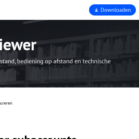
Downloaden
 ons
nd
rsteuning
iewer
ers
liging
om AnyViewer
tand, bediening op afstand en technische
n.
gureren
art