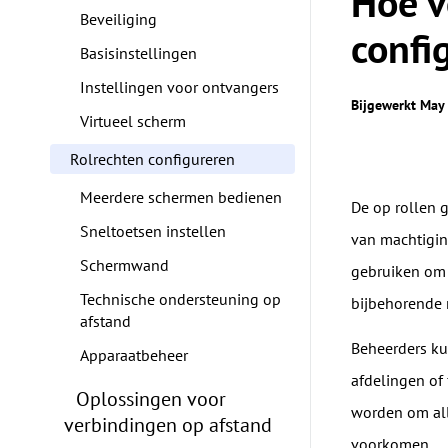
Hoe v
Beveiliging
confi
Basisinstellingen
Instellingen voor ontvangers
Bijgewerkt May
Virtueel scherm
Rolrechten configureren
Meerdere schermen bedienen
De op rollen g
Sneltoetsen instellen
van machtigin
Schermwand
gebruiken om 
Technische ondersteuning op
bijbehorende m
afstand
Beheerders k
Apparaatbeheer
afdelingen of
Oplossingen voor
worden om all
verbindingen op afstand
voorkomen.