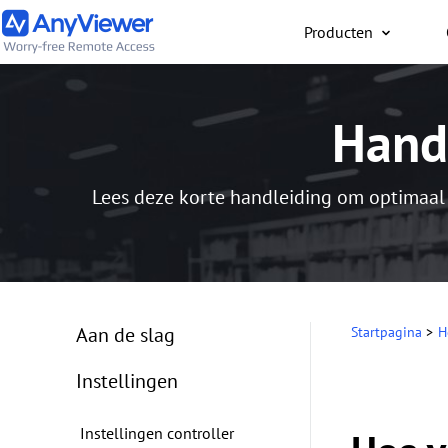
Producten
Individueel
Hand
Gratis toegang tot werk
en game-pc vanaf
pc/Mac/telefoon, waar j
Lees deze korte handleiding om optimaal
bent
Aan de slag
Startpagina
>
H
Instellingen
Instellingen controller