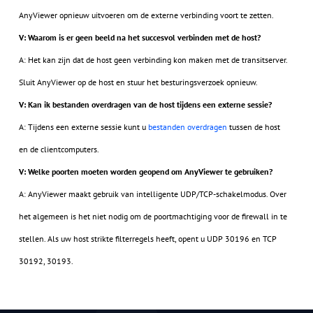
AnyViewer opnieuw uitvoeren om de externe verbinding voort te zetten.
V: Waarom is er geen beeld na het succesvol verbinden met de host?
A: Het kan zijn dat de host geen verbinding kon maken met de transitserver.
Sluit AnyViewer op de host en stuur het besturingsverzoek opnieuw.
V: Kan ik bestanden overdragen van de host tijdens een externe sessie?
A: Tijdens een externe sessie kunt u
bestanden overdragen
tussen de host
en de clientcomputers.
V: Welke poorten moeten worden geopend om AnyViewer te gebruiken?
A: AnyViewer maakt gebruik van intelligente UDP/TCP-schakelmodus. Over
het algemeen is het niet nodig om de poortmachtiging voor de firewall in te
stellen. Als uw host strikte filterregels heeft, opent u UDP 30196 en TCP
30192, 30193.