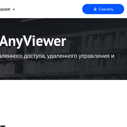
ания
Скачать
 нас
оддержка
AnyViewer
артнерам
езопасность
очему AnyViewer
аленного доступа, удаленного управления и
ду
м