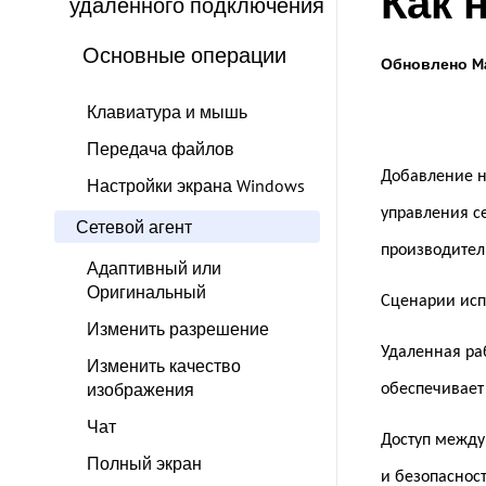
Как 
удаленного подключения
Основные операции
Обновлено Ma
Клавиатура и мышь
Передача файлов
Добавление н
Настройки экрана Windows
управления се
Сетевой агент
производитель
Адаптивный или
Оригинальный
Сценарии исп
Изменить разрешение
Удаленная раб
Изменить качество
изображения
обеспечивает
Чат
Доступ между 
Полный экран
и безопаснос