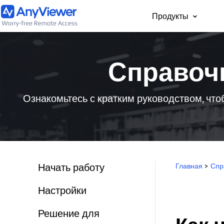
Продукты
Для част
Справочн
Бесплатный доступ 
рабочему ноутбуку и
компьютеру с ПК, Ma
Ознакомьтесь с кратким руководством, что
телефона из любой 
мира
Начать работу
Главная
>
Спр
Настройки
Решение для