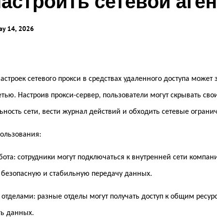
настроить сетевой аген
точки мира
Одновременный мониторинг нескольких
экранов.
Глобальное удаленное
y 14, 2026
управление
Управление ролями и правами
Управляйте зарубежными серверами
Управление доступом пользователей с
без особых усилий
гибкими правами.
астроек сетевого прокси в средствах удаленного доступа может
тью. Настроив прокси-сервер, пользователи могут скрывать свои
ность сети, вести журнал действий и обходить сетевые ограни
ользования:
ота: сотрудники могут подключаться к внутренней сети компани
 безопасную и стабильную передачу данных.
отделами: разные отделы могут получать доступ к общим ресурс
ть данных.