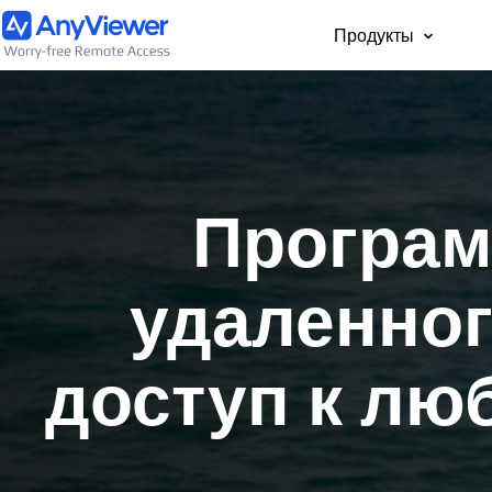
Продукты
Для част
Бесплатный доступ 
рабочему ноутбуку и
Програм
компьютеру с ПК, Ma
телефона из любой 
мира
удаленног
доступ к лю