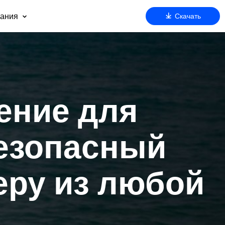
ания
Скачать
 нас
оддержка
артнерам
езопасность
очему AnyViewer
ение для
ду
безопасный
еру из любой
м