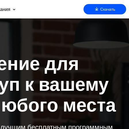
ания
Скачать
 нас
оддержка
артнерам
езопасность
очему AnyViewer
ение для
ду
уп к вашему
любого места
м
r — лучшим бесплатным программным