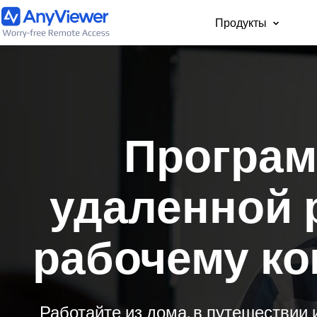
Продукты
Для част
Бесплатный доступ 
рабочему ноутбуку и
Програм
компьютеру с ПК, Ma
телефона из любой 
мира
удаленной 
рабочему ко
Работайте из дома, в путешествии