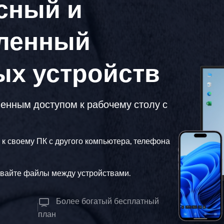
сный и
точки мира
Одновременный мониторинг нескольких
экранов.
аленный
Глобальное удаленное
управление
Управление ролями и правами
Управляйте зарубежными серверами
Управление доступом пользователей с
без особых усилий
гибкими правами.
ых устройств
енным доступом к рабочему столу с
к своему ПК с другого компьютера, телефона
вайте файлы между устройствами.
Более богатый бесплатный
план