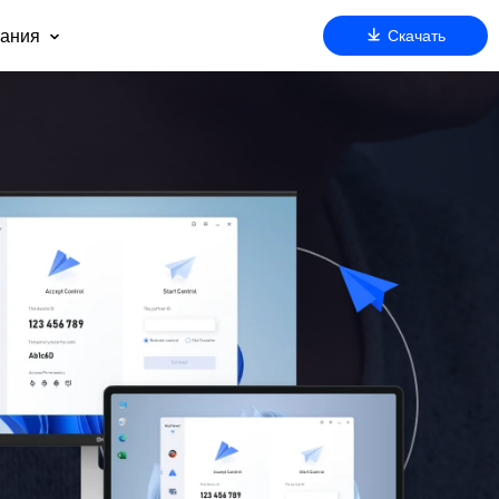
ания
Скачать
 нас
оддержка
артнерам
езопасность
очему AnyViewer
ду
м