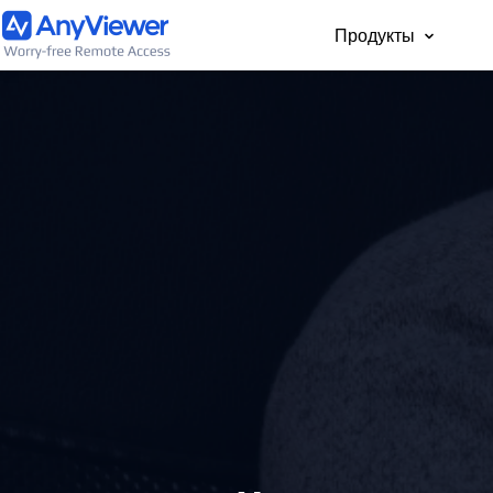
Продукты
Для част
Бесплатный доступ 
рабочему ноутбуку и
компьютеру с ПК, Ma
телефона из любой 
мира