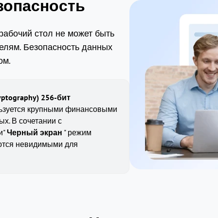
зопасность
рабочий стол не может быть
елям. Безопасность данных
ом.
Cryptography) 256-бит
льзуется крупными финансовыми
х. В сочетании с
и"
Черный экран
" режим
ются невидимыми для