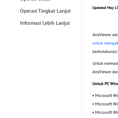
Updated May 13
Operasi Tingkat Lanjut
Informasi Lebih Lanjut
AnyViewer adal
untuk mengaks
berkolaborasi
Untuk memasti
AnyViewer da
Untuk PC Win
▪ Microsoft Wi
▪ Microsoft Wi
▪ Microsoft Wi