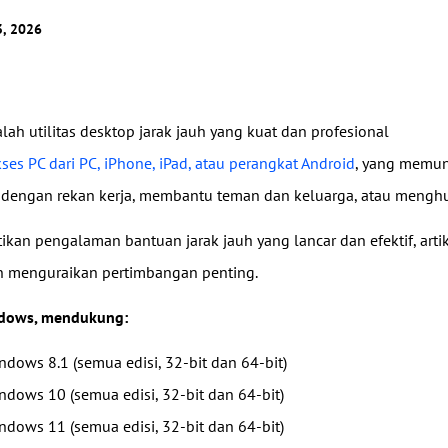
Kendalikan server luar negeri dengan
Kelola akses pengguna dengan izin fleksibel.
mudah
, 2026
ah utilitas desktop jarak jauh yang kuat dan profesional
es PC dari PC, iPhone, iPad, atau perangkat Android
, yang memun
 dengan rekan kerja, membantu teman dan keluarga, atau meng
kan pengalaman bantuan jarak jauh yang lancar dan efektif, art
n menguraikan pertimbangan penting.
dows, mendukung:
ndows 8.1 (semua edisi, 32-bit dan 64-bit)
ndows 10 (semua edisi, 32-bit dan 64-bit)
ndows 11 (semua edisi, 32-bit dan 64-bit)