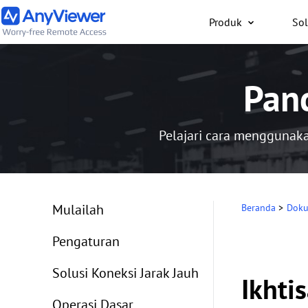
Produk
Sol
Individu
Pan
Akses laptop kerja dan
gaming dari PC/Mac/po
saja secara gratis
Pelajari cara menggunaka
Mulailah
Beranda
>
Doku
Pengaturan
Solusi Koneksi Jarak Jauh
Ikhti
Operasi Dasar