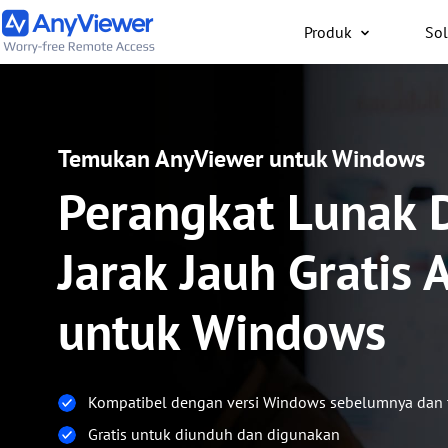
Produk
Sol
Individu
Temukan AnyViewer untuk Windows
Akses laptop kerja dan
gaming dari PC/Mac/po
Perangkat Lunak 
saja secara gratis
Jarak Jauh Gratis 
untuk Windows
Kompatibel dengan versi Windows sebelumnya dan 
Gratis untuk diunduh dan digunakan