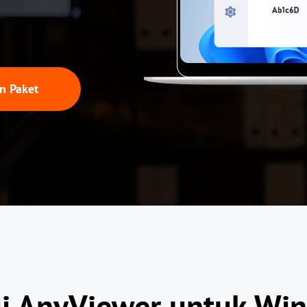
Kendalikan server luar negeri dengan
Kelola akses pengguna dengan izin fleksibel.
mudah
n Paket
i AnyViewer untuk Wi