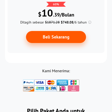
60
%
10
DISKON
$
.39/Bulan
Ditagih sebesar
$1871.28
$748.08
/6 tahun
Beli Sekarang
Kami Menerima:
Pilih Paket Anda untuk