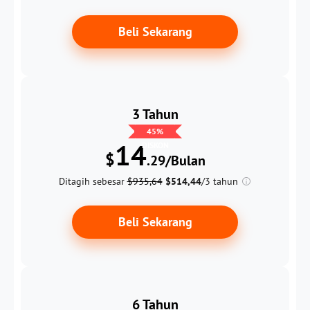
Beli Sekarang
3 Tahun
45
%
14
DISKON
$
.29/Bulan
Ditagih sebesar
$935,64
$514,44
/3 tahun
Beli Sekarang
6 Tahun