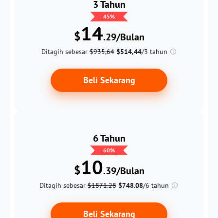
3 Tahun
45
%
14
DISKON
$
.29/Bulan
Ditagih sebesar
$935,64
$514,44
/3 tahun
Beli Sekarang
6 Tahun
60
%
10
DISKON
$
.39/Bulan
Ditagih sebesar
$1871.28
$748.08
/6 tahun
Beli Sekarang