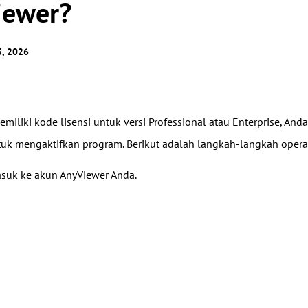
iewer?
Kendalikan server luar negeri dengan
Kelola akses pengguna dengan izin fleksibel.
mudah
, 2026
emiliki kode lisensi untuk versi Professional atau Enterprise, A
uk mengaktifkan program. Berikut adalah langkah-langkah operasi
suk ke akun AnyViewer Anda.