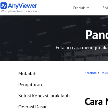
Produk
Sol
Individu
Pan
Akses laptop kerja dan
gaming dari PC/Mac/po
saja secara gratis
Pelajari cara menggunaka
Mulailah
Beranda
>
Doku
Pengaturan
Solusi Koneksi Jarak Jauh
Cara 
Operasi Dasar