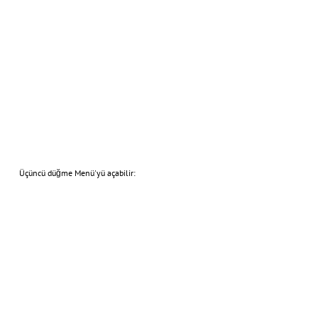
Üçüncü düğme Menü'yü açabilir: