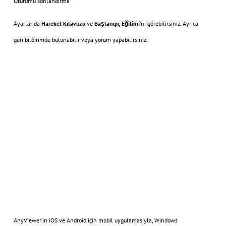
Oturumu sonlandırma
Ayarlar'da
Hareket Kılavuzu
ve
Başlangıç Eğitimi
'ni görebilirsiniz. Ayrıca
geri bildirimde bulunabilir veya yorum yapabilirsiniz.
AnyViewer’ın iOS ve Android için mobil uygulamasıyla, Windows