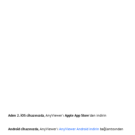
Adım 2.
iOS cihazınızda
, AnyViewer'ı
Apple App Store
'dan indirin
Android cihazınızda
, AnyViewer'ı
AnyViewer Android indirin
bağlantısından