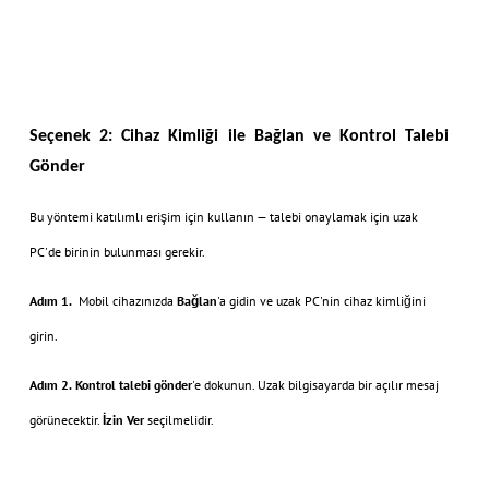
Seçenek 2: Cihaz Kimliği ile Bağlan ve Kontrol Talebi
Gönder
Bu yöntemi katılımlı erişim için kullanın — talebi onaylamak için uzak
PC'de birinin bulunması gerekir.
Adım 1.
Mobil cihazınızda
Bağlan
'a gidin ve uzak PC'nin cihaz kimliğini
girin.
Adım 2.
Kontrol talebi gönder
'e dokunun. Uzak bilgisayarda bir açılır mesaj
görünecektir.
İzin Ver
seçilmelidir.