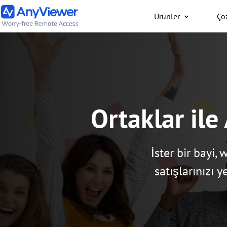
Ürünler
Çö
Bireysel
İş dizüstü bilgisayarını
bilgisayarınıza PC/Mac/
üzerinden her yerden üc
Ortaklar il
İster bir bayi,
satışlarınızı y