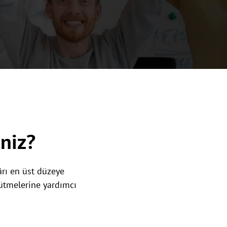
iniz?
ârı en üst düzeye
yütmelerine yardımcı