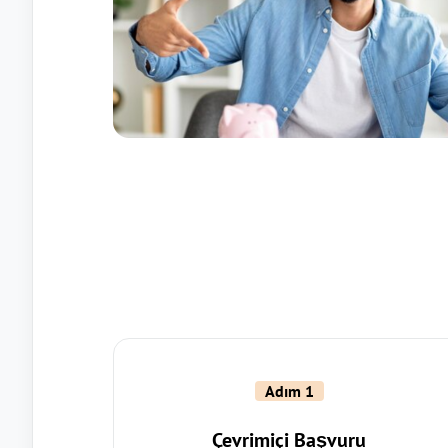
Adım 1
Çevrimiçi Başvuru