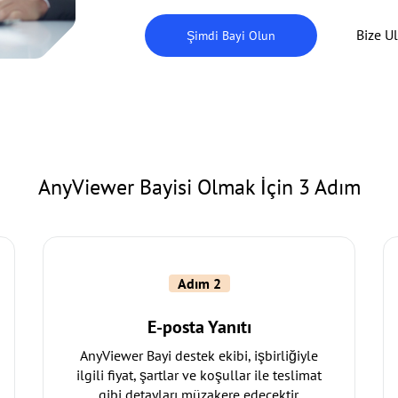
Bize U
Şimdi Bayi Olun
AnyViewer Bayisi Olmak İçin 3 Adım
Adım 2
E-posta Yanıtı
AnyViewer Bayi destek ekibi, işbirliğiyle
ilgili fiyat, şartlar ve koşullar ile teslimat
gibi detayları müzakere edecektir.