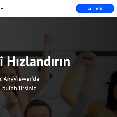
İndir
kkımızda
stek
Ortakları
venlik
den AnyViewer
 Hızlandırın
un, AnyViewer'da
 bulabilirsiniz.