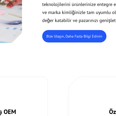
teknolojilerini ürünlerinize entegre e
ve marka kimliğinizle tam uyumlu olac
değer katabilir ve pazarınızı genişlete
Bize Ulaşın, Daha Fazla Bilgi Edinin
ış OEM
Öz