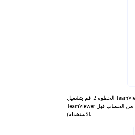
الخطوة 2. قم بتشغيل TeamViewer على كلا الكمبيوترين. حدد تسجيل الدخول في الواجهة الرئيسية. ستحتاج إلى إنشاء حساب
ق من الحساب قبل
الاستخدام).