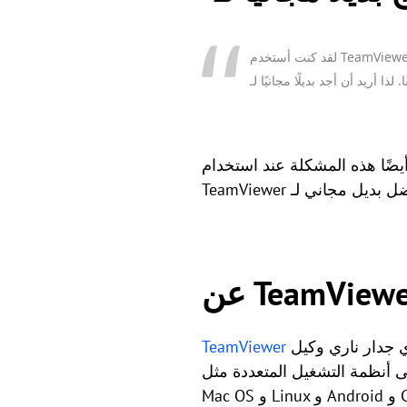
لقد كنت أستخدم TeamViewer للتحكم عن بعد لفترة طويلة، ولكنني وجدت مؤخرًا أن المزيد والمزيد من وظائفه لا يمكن استخدامها ما لم تدفع
استخدام TeamViewer؟ يعرض هذا المنشور لك خطوات التشغيل الأساسية لـ
 TeamViewer
هو تطبيق يمكن استخدامه للتحكم عن بعد في الخلفية من أي جدار ناري وكيل NAT. يحتوي على وظائف مثل
TeamViewer
التشغيل المتعددة مثل Windows و