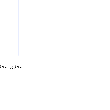
الخطوة 4. أدخل كلمة المرور للكمبيوتر المُستضيف في نافذة مصادقة TeamViewer لتحقيق التحكم عن بُعد.