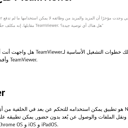
مقابلها. إنه مكلف حقًا. لذا أريد أن أجد بديلًا مجانيًا لـ TeamViewer. هل هناك أي توصية جيدة؟"
هل واجهت أنت أيضًا هذه المشكلة عند 
TeamViewer وأفضل بديل مجاني لـ TeamViewer.
عن
نقل الملفات والوصول عن بُعد بدون حضور. يمكن تطبيقه على أنظمة 
Mac OS و Linux و Android و Chrome OS و iOS و iPadOS.