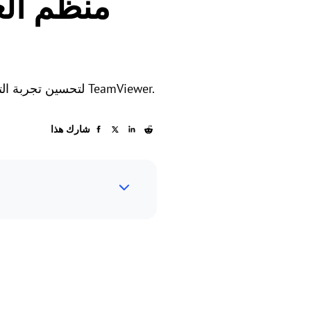
منظّم ال
كيفية اختيار بديل لـ TeamViewer لتحسين تجربة التحكم عن بُعد؟ سيقدم هذا المنشور لك أفضل بدائل مجانية لـ TeamViewer.
شارك هذا