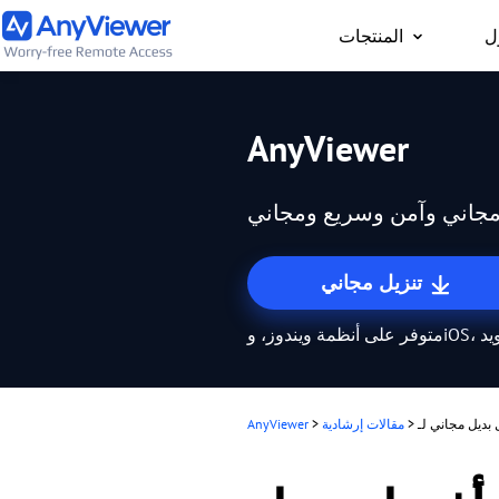
ل
المنتجات
فرد
AnyViewer
 المحمول الخاص بالعمل
ب
لعاب من جهاز الكمبيوتر
ل
مجاني وآمن وسريع ومجاني
مجانًا
ر
تنزيل مجاني
ن
iO، وأندرويد
ن
عد
>
مقالات إرشادية
>
AnyViewer
ي
ك