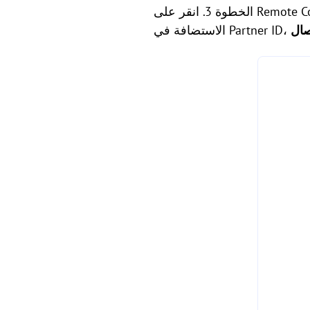
الخطوة 3. انقر على Remote Control في الجانب الأيسر من واجهة TeamViewer على جهاز العميل، قم بإدخال معرف جهاز
صال