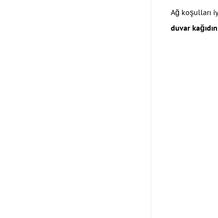
Ağ koşulları i
duvar kağıdını