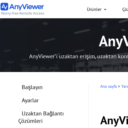
Ürünler
Çö
Bireysel
AnyV
İş dizüstü bilgisayarını
bilgisayarınıza PC/Mac/
üzerinden her yerden üc
AnyViewer'ı uzaktan erişim, uzaktan kontr
Başlayın
Ana sayfa
>
Yar
Ayarlar
Uzaktan Bağlantı
AnyVi
Çözümleri