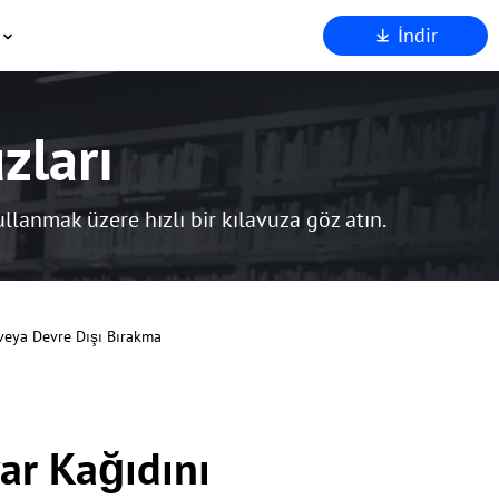
İndir
kkımızda
stek
zları
Ortakları
venlik
den AnyViewer
llanmak üzere hızlı bir kılavuza göz atın.
veya Devre Dışı Bırakma
ar Kağıdını