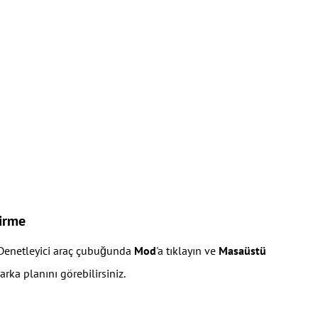
irme
 Denetleyici araç çubuğunda
Mod
'a tıklayın ve
Masaüstü
rka planını görebilirsiniz.