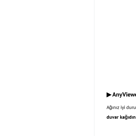
▶ AnyViewe
Ağınız iyi du
duvar kağıdını