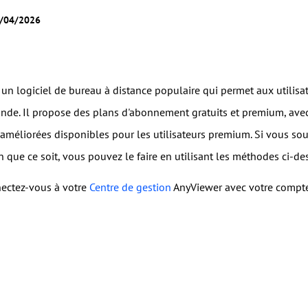
Gestion des permissions des rôles
Gérer les accès des utilisateurs avec des
8/04/2026
Contrôle à distance global
permissions flexibles.
Contrôler des serveurs à l'étranger en
toute simplicité
un logiciel de bureau à distance populaire qui permet aux utilisa
nde. Il propose des plans d'abonnement gratuits et premium, avec
améliorées disponibles pour les utilisateurs premium. Si vous s
 que ce soit, vous pouvez le faire
en utilisant les méthodes ci-de
nectez-vous à votre
Centre de gestion
AnyViewer avec votre compte