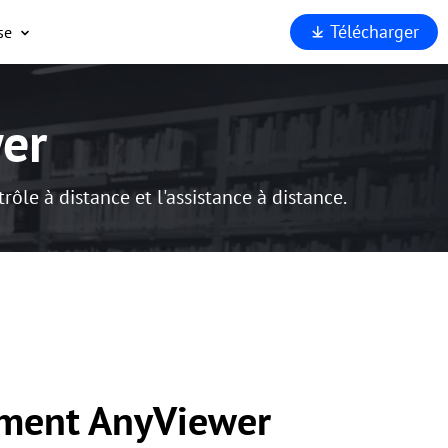
Télécharger
se
opos
port
er
enaires
rité
rquoi
Viewer
ôle à distance et l'assistance à distance.
ment AnyViewer