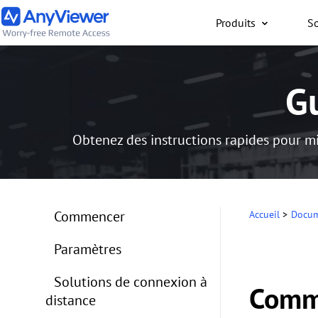
Produits
So
Particuliers
G
Accès gratuit à votre or
travail ou de jeu depuis
PC/Mac/mobile, où que 
Obtenez des instructions rapides pour mie
Commencer
Accueil
>
Docum
Paramètres
Solutions de connexion à
Comme
distance