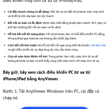
điều khiển máy tính từ xa từ iPhone/iPad.
Cài đặt nhanh chóng và dễ dàng:
Việc tải và cài đặt AnyViewer trên máy tính
và thiết bị iOS của bạn cực kỳ nhanh.
Kết nối an toàn và ổn định:
được bảo mật bằng thuật toán mạnh -ECC, bạn có
thể tận hưởng kết nối an toàn và ổn định.
Hỗ trợ kết nối từ mạng khác:
Với AnyViewer, bạn có thể điều khiển PC bằng
iPhone/iPad qua internet mà không cần thiết lập thêm.
Cách kết nối linh hoạt:
Nó hỗ trợ kết nối qua cùng một tài khoản,
mã bảo mật
và gửi điều khiển từ xa, đáp ứng các nhu cầu khác nhau.
Chia sẻ màn hình được hỗ trợ:
Trong phiên làm việc, máy tính từ xa sẽ
không bị khóa và bạn có thể thấy cùng một màn hình với máy tính từ xa.
Bây giờ, hãy xem cách điều khiển PC từ xa từ
iPhone/iPad bằng AnyViewer.
Bước 1. Tải AnyViewer Windows trên PC, cài đặt và
chạy nó.