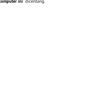
komputer ini
" dicentang.