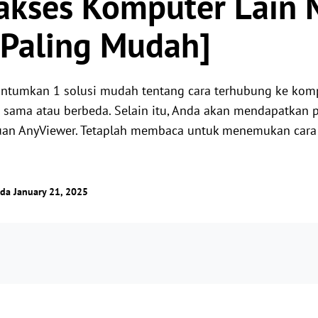
kses Komputer Lain 
Kendalikan server luar negeri dengan
Kelola akses pengguna dengan izin fleksibel.
mudah
[Paling Mudah]
cantumkan 1 solusi mudah tentang cara terhubung ke ko
g sama atau berbeda. Selain itu, Anda akan mendapatkan 
uan AnyViewer. Tetaplah membaca untuk menemukan cara 
da January 21, 2025