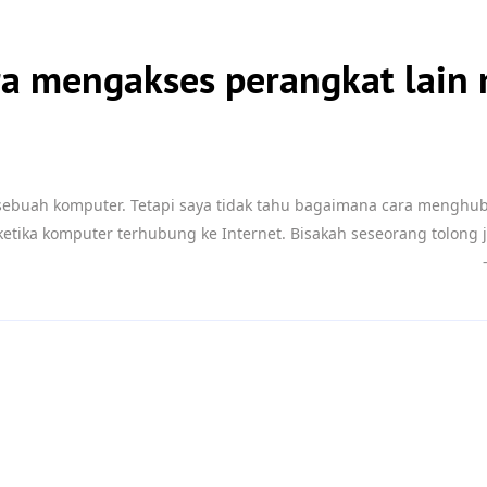
a mengakses perangkat lai
i sebuah komputer. Tetapi saya tidak tahu bagaimana cara mengh
tika komputer terhubung ke Internet. Bisakah seseorang tolong j