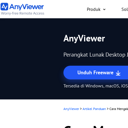
Produk
Sol
Individu
AnyViewer
Akses laptop kerja dan
gaming dari PC/Mac/po
Perangkat Lunak Desktop J
saja secara gratis
Unduh Freeware
Tersedia di Windows, macOS, iOS
AnyViewer
>
Artikel Panduan
>
Cara Mengak