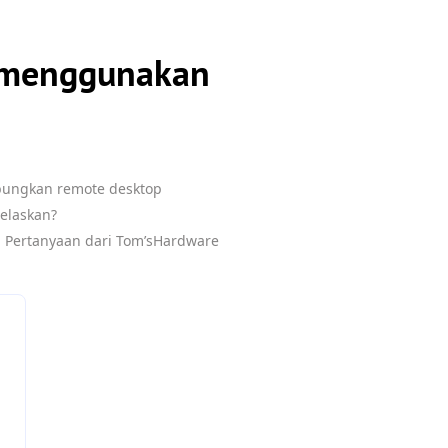
n menggunakan
ubungkan remote desktop
elaskan?
- Pertanyaan dari Tom’sHardware