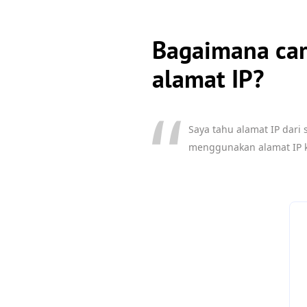
Bagaimana car
alamat IP?
Saya tahu alamat IP dar
menggunakan alamat IP ke