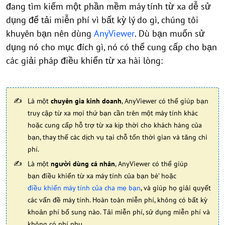
đang tìm kiếm một phần mềm máy tính từ xa dễ sử
dụng để tải miễn phí vì bất kỳ lý do gì, chúng tôi
khuyên bạn nên dùng
AnyViewer
. Dù bạn muốn sử
dụng nó cho mục đích gì, nó có thể cung cấp cho bạn
các giải pháp điều khiển từ xa hài lòng:
Là một
chuyên gia kinh doanh
, AnyViewer có thể giúp bạn
truy cập từ xa mọi thứ bạn cần trên một máy tính khác
hoặc cung cấp hỗ trợ từ xa kịp thời cho khách hàng của
bạn, thay thế các dịch vụ tại chỗ tốn thời gian và tăng chi
phí.
Là một
người dùng cá nhân
, AnyViewer có thể giúp
bạn điều khiển từ xa máy tính của bạn bè’ hoặc
điều khiển máy tính của cha mẹ bạn
, và giúp họ giải quyết
các vấn đề máy tính. Hoàn toàn miễn phí, không có bất kỳ
khoản phí bổ sung nào. Tải miễn phí, sử dụng miễn phí và
không có phí phụ.