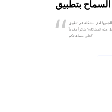
 في تطبيق Windows Remote Desktop. أحاول معرفة كيفية فتح منافذ جدار الحماية لـ Remote Desktop حتى أتمكن
 هذه المشكلة؟ شكراً مقدماً
على مساعدتكم!"