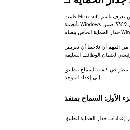
بأنظمة Windows عبر واجهة المستخدم الرسومية. لاستخدام هذا البروتوكول، يجب فتح رقم المنفذ الافتراضي 3389 ضمن
ظ أن تعريض RDP للإنترنت يشكل مخاطر أمنية. يجب إعداد توجيه المنفذ الخاص بـ RDP عبر
سماح بتطبيق Remote Desktop من خلال جدار الحماية في نظام Windows 10 و 11، بالإضافة
إلى إعداد الموجه.