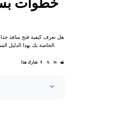
خطوات بسيط
هل تعرف كيفية فتح منافذ جدا
في جدار الحماية في ويندوز والجهاز التوجيهي. استعد للسيطرة على إعدادات RDP الخاصة بك بهذا الدليل السهل المتابعة.
شارك هذا