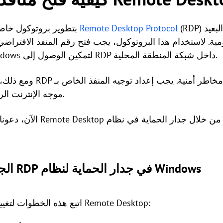
(RDP) الذي يمكن استخدامه للاتصال البعيد
Remote Desktop Protocol
قامت Microsoft بتطوير بروتوكول خاص يعرف باسم
جدار الحماية الخاص بنظام Windows لتمكين الوصول إلى RDP داخل شبكة المنطقة المحلية.
ومع ذلك، من المهم أن نلاح
موجه الإنترنت الرئيسي لضمان الوظائف السليمة.
الآن، دعونا ننظر في كيفية ال
الجزء الأول: السماح بمنفذ RDP في جدار الحماية لنظام Windows
اتبع هذه الخطوات لتغيير إعدادات جدار الحماية لتطبيق Remote Desktop: