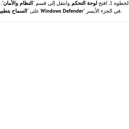
لخطوة 1. افتح
لوحة التحكم
وانتقل إلى قسم "
النظام والأمان
".
" في الجزء الأيسر.
السماح بتطبيق أو ميزة من خلال جدار حماية Windows Defender
على "