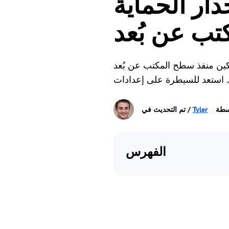
ار الحماية
ب عن بُعد
ن
كين منفذ سطح المكتب عن بُعد
سطة
Tyler
الفهرس