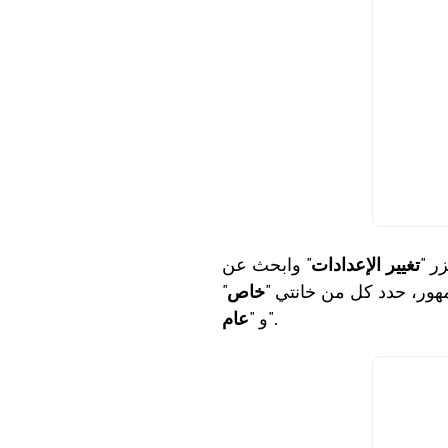
تغيير الإعدادات
" وابحث عن "Remote Desktop". إذا كنت ترغب في تمكين Remote Desktop فقط
جمهور، حدد كل من خانتي "
خاص
"
".
و "
عام