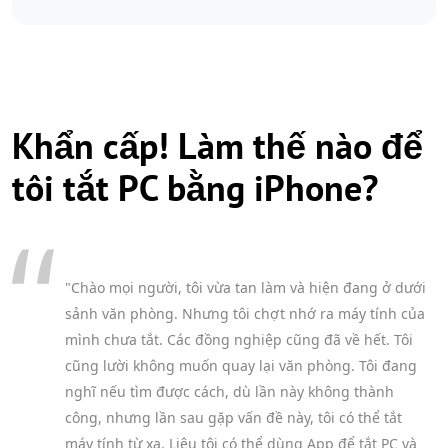
Khẩn cấp! Làm thế nào để
tôi tắt PC bằng iPhone?
"Chào mọi người, tôi vừa tan làm và hiện đang ở dưới
sảnh văn phòng. Nhưng tôi chợt nhớ ra máy tính của
mình chưa tắt. Các đồng nghiệp cũng đã về hết. Tôi
cũng lười không muốn quay lại văn phòng. Tôi đang
nghĩ nếu tìm được cách, dù lần này không thành
công, nhưng lần sau gặp vấn đề này, tôi có thể tắt
máy tính từ xa. Liệu tôi có thể dùng App để tắt PC và