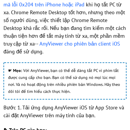
mã lỗi 0x204 trên iPhone hoặc iPad
khi họ tắt PC từ
xa. Chrome Remote Desktop tốt hơn, nhưng theo một
số người dùng, việc thiết lập Chrome Remote
Desktop khá rắc rối. Nếu bạn đang tìm kiếm một cách
thuận tiện hơn để tắt máy tính từ xa, một phần mềm
truy cập từ xa--
AnyViewer cho phiên bản client iOS
đáng để sử dụng.
☛ Mẹo:
Với AnyViewer, bạn có thể dễ dàng tắt PC vì phím tắt
được cung cấp cho bạn. Bạn có thể sử dụng nó mọi lúc mọi
nơi. Và nó hoạt động trên nhiều phiên bản Windows. Hãy theo
dõi tôi để tìm hiểu cách thực hiện.
Bước 1. Tải ứng dụng AnyViewer iOS từ App Store và
cài đặt AnyViewer trên máy tính của bạn.