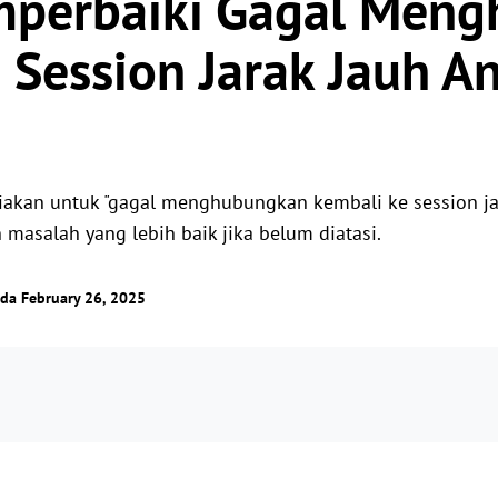
mperbaiki Gagal Men
Kendalikan server luar negeri dengan
Kelola akses pengguna dengan izin fleksibel.
mudah
 Session Jarak Jauh A
ediakan untuk "gagal menghubungkan kembali ke session ja
salah yang lebih baik jika belum diatasi.
ada February 26, 2025