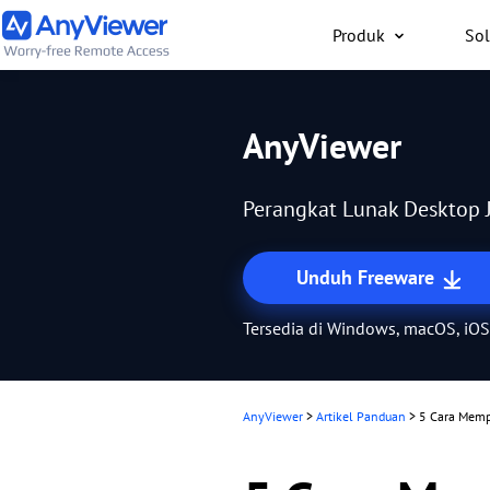
Produk
Sol
Individu
AnyViewer
Akses laptop kerja dan
gaming dari PC/Mac/po
Perangkat Lunak Desktop J
saja secara gratis
Unduh Freeware
Tersedia di Windows, macOS, iOS
AnyViewer
>
Artikel Panduan
>
5 Cara Memp