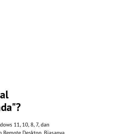
al
nda"?
ows 11, 10, 8, 7, dan
n Remote Desktop. Biasanya,