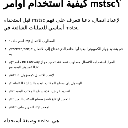
كيفية استخدام أوامر mstsc؟
قبل استخدام mstsc لإعداد اتصال، دعنا نتعرف على فهم
أساسي للعمليات الشائعة في mstsc.
: اسم ملف .rdp المطلوب للاتصال.
/v:server[:port]>: قم بتحديد جهاز الكمبيوتر البعيد أو الخادم الذي تحتاج إلى الاتصال
به
: خادم RD Gateway المراد استخدامه للاتصال. مطلوب فقط عند تحديد جهاز
/g:
الكمبيوتر البعيد مع /v.
/admin: لإعداد الاتصال كمسؤول.
/f: للوصول إلى سطح المكتب البعيد بالشاشة الكاملة.
/w:: لتحديد عرض نافذة سطح المكتب البعيد.
نافذة سطح المكتب البعيد.
/h:: لتحديد
ارتفاع
/edit: لتحرير ملف .rdp المحدد.
وصيغة استخدام mstsc هي: