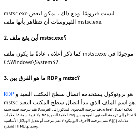
mstsc.exe ليست فيروسًا. ومع ذلك ، يمكن لبعض
الفيروسات أن تتظاهر بأنها ملف mstsc.exe.
2. أين يقع ملف mstsc.exe؟
كما ذكر أعلاه ، عادةً ما يكون ملف mstsc.exe موجودًا في
C:\Windows\System32.
3. ما هو الفرق بين RDP و mstsc؟
هو بروتوكول يستخدمه اتصال سطح المكتب البعيد و
RDP
mstsc هو اسم الملف الذي يبدأ اتصال سطح المكتب البعيد.
ية،قم بترجمة المحتوى المذكور إلى العربية.لا تقم بترجمة قيمة سمة href لعلامة اتصال
العلامات a ولا قيمة سمة src لعلامة الصورة img.لا تحتاج إلى ترجمة المحتوى الموجود بين
علامات {{}}.لا تقم بترجمة الأحرف اليونيكود.لا تقم بترجمة أو تعديل الهياكل الأساسية
لشفرة HTML وسماتها.