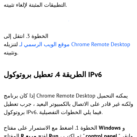
التطبيقات المثبتة لإلغاء تثبيته.
الخطوة 3. انتقل إلى
موقع الويب الرسمي لـ Chrome Remote Desktop
لتنزيله
وتثبيته.
الطريقة 4. تعطيل بروتوكول IPv6
إذا كان برنامج Chrome Remote Desktop يمكنه التحميل
ولكنه غير قادر على الاتصال بالكمبيوتر البعيد ، جرب تعطيل
بروتوكول IPv6. فيما يلي الخطوات التفصيلية.
و
Windows
الخطوة 1. اضغط مع الاستمرار على مفتاح
" وانقر
control panel
، ثم اكتب "
مربع Run
لفتح
R
المفتاح