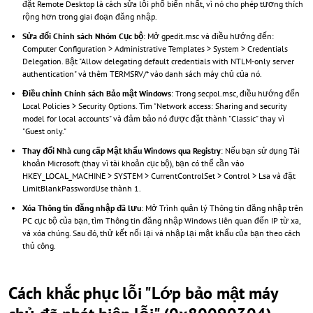
đặt Remote Desktop là cách sửa lỗi phổ biến nhất, vì nó cho phép tương thích
rộng hơn trong giai đoạn đăng nhập.
Sửa đổi Chính sách Nhóm Cục bộ
: Mở gpedit.msc và điều hướng đến:
Computer Configuration > Administrative Templates > System > Credentials
Delegation. Bật "Allow delegating default credentials with NTLM-only server
authentication" và thêm TERMSRV/* vào danh sách máy chủ của nó.
Điều chỉnh Chính sách Bảo mật Windows
: Trong secpol.msc, điều hướng đến
Local Policies > Security Options. Tìm "Network access: Sharing and security
model for local accounts" và đảm bảo nó được đặt thành "Classic" thay vì
"Guest only."
Thay đổi Nhà cung cấp Mật khẩu Windows qua Registry
: Nếu bạn sử dụng Tài
khoản Microsoft (thay vì tài khoản cục bộ), bạn có thể cần vào
HKEY_LOCAL_MACHINE > SYSTEM > CurrentControlSet > Control > Lsa và đặt
LimitBlankPasswordUse thành 1.
Xóa Thông tin đăng nhập đã lưu
: Mở Trình quản lý Thông tin đăng nhập trên
PC cục bộ của bạn, tìm Thông tin đăng nhập Windows liên quan đến IP từ xa,
và xóa chúng. Sau đó, thử kết nối lại và nhập lại mật khẩu của bạn theo cách
thủ công.
Cách khắc phục lỗi "Lớp bảo mật máy