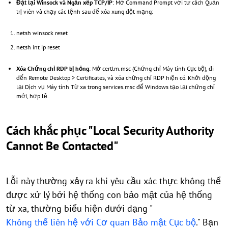
Đặt lại Winsock và Ngăn xếp TCP/IP
: Mở Command Prompt với tư cách Quản
trị viên và chạy các lệnh sau để xóa xung đột mạng:
netsh winsock reset
netsh int ip reset
Xóa Chứng chỉ RDP bị hỏng
: Mở certlm.msc (Chứng chỉ Máy tính Cục bộ), đi
đến Remote Desktop > Certificates, và xóa chứng chỉ RDP hiện có. Khởi động
lại Dịch vụ Máy tính Từ xa trong services.msc để Windows tạo lại chứng chỉ
mới, hợp lệ.
Cách khắc phục "Local Security Authority
Cannot Be Contacted"
Lỗi này thường xảy ra khi yêu cầu xác thực không thể
được xử lý bởi hệ thống con bảo mật của hệ thống
từ xa, thường biểu hiện dưới dạng "
Không thể liên hệ với Cơ quan Bảo mật Cục bộ
." Bạn