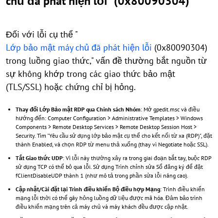
chủ đã phát hiện lỗi" (0x80090304)
Đối với lỗi cụ thể "
Lớp bảo mật máy chủ đã phát hiện lỗi
(0x80090304)
trong luồng giao thức," vấn đề thường bắt nguồn từ
sự không khớp trong các giao thức bảo mật
(TLS/SSL) hoặc chứng chỉ bị hỏng.
Thay đổi Lớp Bảo mật RDP qua Chính sách Nhóm
: Mở gpedit.msc và điều
hướng đến: Computer Configuration > Administrative Templates > Windows
Components > Remote Desktop Services > Remote Desktop Session Host >
Security. Tìm "Yêu cầu sử dụng lớp bảo mật cụ thể cho kết nối từ xa (RDP)", đặt
thành Enabled, và chọn RDP từ menu thả xuống (thay vì Negotiate hoặc SSL).
Tắt Giao thức UDP
: Vì lỗi này thường xảy ra trong giai đoạn bắt tay, buộc RDP
sử dụng TCP có thể bỏ qua lỗi. Sử dụng Trình chỉnh sửa Sổ đăng ký để đặt
fClientDisableUDP thành 1 (như mô tả trong phần sửa lỗi nâng cao).
Cập nhật/Cài đặt lại Trình điều khiển Bộ điều hợp Mạng
: Trình điều khiển
mạng lỗi thời có thể gây hỏng luồng dữ liệu được mã hóa. Đảm bảo trình
điều khiển mạng trên cả máy chủ và máy khách đều được cập nhật.