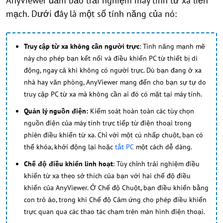
AnyViewer đảm bảo trải nghiệm máy tính từ xa liền
mạch. Dưới đây là một số tính năng của nó:
Truy cập từ xa không cần người trực
: Tính năng mạnh mẽ
này cho phép bạn kết nối và điều khiển PC từ thiết bị di
động, ngay cả khi không có người trực. Dù bạn đang ở xa
nhà hay văn phòng, AnyViewer mang đến cho bạn sự tự do
truy cập PC từ xa mà không cần ai đó có mặt tại máy tính.
Quản lý nguồn điện:
Kiểm soát hoàn toàn các tùy chọn
nguồn điện của máy tính trực tiếp từ điện thoại trong
phiên điều khiển từ xa. Chỉ với một cú nhấp chuột, bạn có
thể khóa, khởi động lại hoặc
tắt PC
một cách dễ dàng.
Chế độ điều khiển linh hoạt
: Tùy chỉnh trải nghiệm điều
khiển từ xa theo sở thích của bạn với hai chế độ điều
khiển của AnyViewer. Ở Chế độ Chuột, bạn điều khiển bằng
con trỏ ảo, trong khi Chế độ Cảm ứng cho phép điều khiển
trực quan qua các thao tác chạm trên màn hình điện thoại.