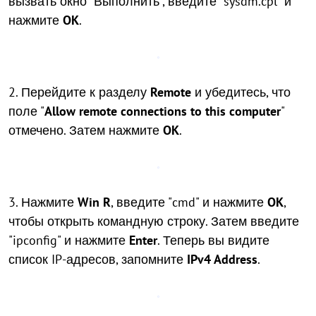
вызвать окно "Выполнить", введите "sysdm.cpl" и
нажмите
OK
.
2. Перейдите к разделу
Remote
и убедитесь, что
поле "
Allow remote connections to this computer
"
отмечено. Затем нажмите
OK
.
3. Нажмите
Win R
, введите "cmd" и нажмите
OK
,
чтобы открыть командную строку. Затем введите
"ipconfig" и нажмите
Enter
. Теперь вы видите
список IP-адресов, запомните
IPv4 Address
.