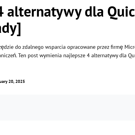
4 alternatywy dla Quic
Globalny pilot zdalnego
sterowania
Zarządzanie uprawnieniami do ról
Łatwe zarządzanie serwerami za granicą
Zarządzaj dostępem użytkowników dzięki
ady]
elastycznym uprawnieniom
zędzie do zdalnego wsparcia opracowane przez firmę Micro
niczeń. Ten post wymienia najlepsze 4 alternatywy dla Quick
uary 20, 2025