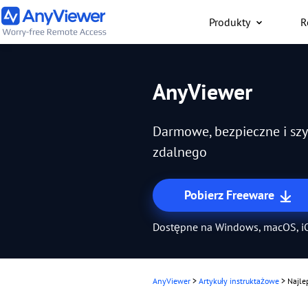
Produkty
R
Osoba fizy
AnyViewer
Uzyskaj bezpłatny dost
służbowego laptopa i k
Darmowe, bezpieczne i sz
gier z dowolnego miejsc
pomocą komputera PC, 
zdalnego
telefonu
Pobierz Freeware
Dostępne na Windows, macOS, iO
AnyViewer
>
Artykuły instruktażowe
>
Najle