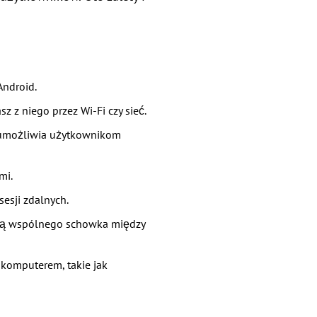
Android.
z z niego przez Wi-Fi czy sieć.
i umożliwia użytkownikom
mi.
esji zdalnych.
ocą wspólnego schowka między
komputerem, takie jak