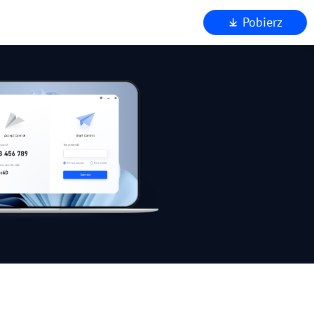
Pobierz
chniczna
eństwo
 AnyViewer
nu
nie