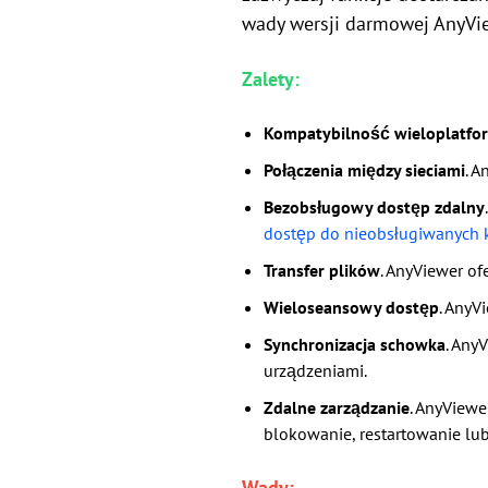
wady wersji darmowej AnyVi
Zalety:
Kompatybilność wieloplatf
Połączenia między sieciami
. A
Bezobsługowy dostęp zdalny
dostęp do nieobsługiwanych
Transfer plików
. AnyViewer o
Wieloseansowy dostęp
. AnyV
Synchronizacja schowka
. Any
urządzeniami.
Zdalne zarządzanie
. AnyView
blokowanie, restartowanie lub
Wady: