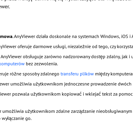
ewer.
ormowa
. AnyViewer działa doskonale na systemach Windows, iOS i 
nyViewer oferuje darmowe usługi, niezależnie od tego, czy korzystas
. AnyViewer obsługuje zarówno nadzorowany dostęp zdalny, jak 
 komputerów
bez zezwolenia.
feruje różne sposoby zdalnego
transferu plików
między komputera
iewer umożliwia użytkownikom jednoczesne prowadzenie dwóch s
Viewer pozwala użytkownikom kopiować i wklejać tekst za pom
er umożliwia użytkownikom zdalne zarządzanie nieobsługiwanym 
 wyłączanie go.