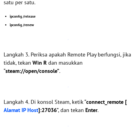
satu per satu.
ipconfig /release
ipconfig /renew
Langkah 3. Periksa apakah Remote Play berfungsi, jika
tidak, tekan
Win R
dan masukkan
“
steam://open/console”
.
Langkah 4. Di konsol Steam, ketik “
connect_remote [
Alamat IP Host
]:27036
”, dan tekan
Enter
.