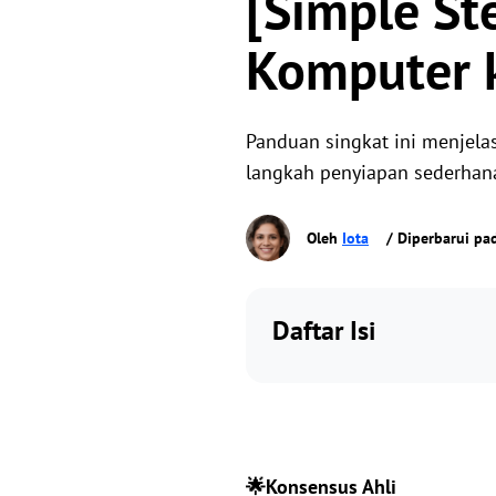
[Simple S
Komputer 
Panduan singkat ini menjel
langkah penyiapan sederhana
Oleh
Iota
/ Diperbarui pa
Daftar Isi
🌟Konsensus Ahli