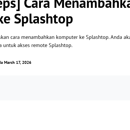
teps] Cara Menambahk
Kendalikan server luar negeri dengan
Kelola akses pengguna dengan izin fleksibel.
mudah
ke Splashtop
askan cara menambahkan komputer ke Splashtop. Anda a
 untuk akses remote Splashtop.
da March 17, 2026