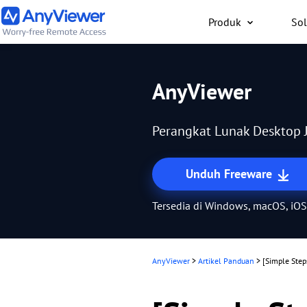
Produk
Sol
Individu
AnyViewer
Akses laptop kerja dan
gaming dari PC/Mac/po
Perangkat Lunak Desktop J
saja secara gratis
Unduh Freeware
Tersedia di Windows, macOS, iOS
AnyViewer
>
Artikel Panduan
>
[Simple Ste