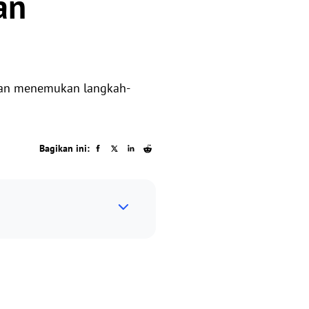
an
kan menemukan langkah-
Bagikan ini: