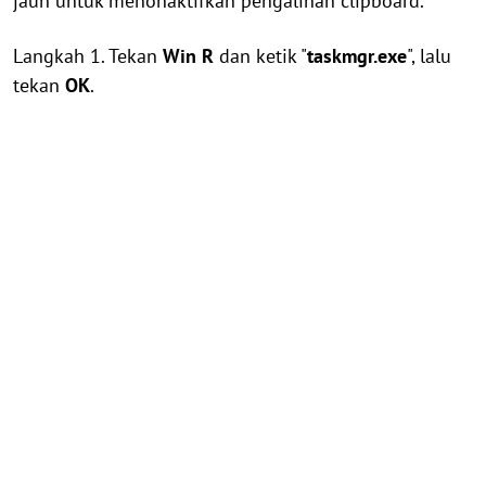
jauh untuk menonaktifkan pengalihan clipboard.
Langkah 1. Tekan
Win
R
dan ketik "
taskmgr.exe
", lalu
tekan
OK
.