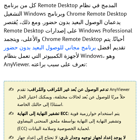
كل من برنامج Remote Desktop المدمج في نظام
التشغيل Windows وبرنامج Chrome Remote Desktop
يدعمان الوصول البعيد بدون حضور. ومع ذلك، يُقتصر
Remote Desktop على إصدارات Windows Professional
والأعلى، ويتجمد Chrome Remote Desktop أحيانًا. يتم
تقديم أفضل
برنامج مجاني للوصول البعيد بدون حضور
لأجهزة الكمبيوتر التي تعمل بنظام Windows، وهو
AnyViewer. تعرف على سبب براعته:
تدعم الوصول عن بُعد غير المُراقب والمُراقب:
تقدم AnyViewer
حلاً مرنًا للوصول عن بُعد لحالات مختلفة، ويمكنك اختيار الحل
استنادًا إلى حالتك الخاصة.
يتم استخدام خوارزمية قوية
تشفير النهاية إلى النهاية ECC:
وتشفير النهاية إلى النهاية بواسطة ملحق المنحنى البيضاوي
(ECC) لحماية الخصوصية وسلامة البيانات.
لا يوجد إعداد لجهاز توجيه وجدار ناري:
لا تحتاج إلى إعداد جهاز