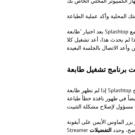
بعد اختيار "طابعة Splashtop البعيدة"، يجب أن تظهر نافذة طباعة جديدة تلقائياً على جهاز الكمبيوتر المحلي الخاص بك، مع
ذا لم يحدث هذا، أعد تشغيل كلا
إذا لم تظهر طابعة Splashtop البعيدة أثناء جلسة بعيدة، فقد يكون برنامج تشغيل الطابعة فشل في التثبيت بشكل صحيح
طباعة Windows بشكل متكرر. في هذه الحالة،
ماوس الأيمن على أيقونة Splashtop
هو موضح، وحدد
التفضيلات