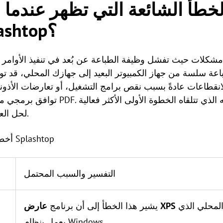
خطأ الشائعة التي تظهر عندما ل
عن بُعد في Splashtop؟
اعة سلسة من جهاز الكمبيوتر البعيد إلى جهازك المحلي، قد تو
لانقطاعات عادةً بسبب نقص برامج التشغيل، أو تعارضات الأذون
توافق برمجي محدد، خاصة مع عارضات ملفات F
لحل العطل الفني واستعادة سير عملك.
أخطاء الطباعة عن بُعد الشائعة في Splashtop
التفسير والسبب المحتمل
مفقود من جهاز الكمبيوتر المحلي الذي
عارض XPS
يشير هذا الخطأ إلى أن برنامج
يعمل بنظام Windows.