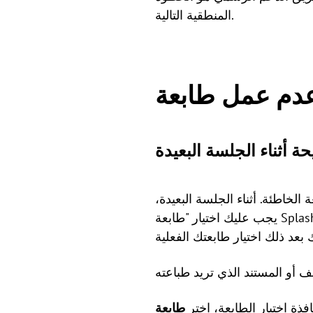
المنطقية التالية.
خاطئة. أثناء الجلسة البعيدة،
يجب عليك اختيار "طابعة Splashtop البعيدة" أولاً. يعيد هذا توجيه مهمة الطباعة إلى جهاز الكمبيوتر المحلي الخاص بك، حيث
فذة اختيار الطابعة، اختر