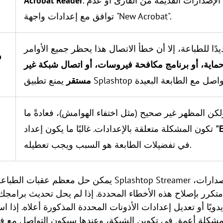
. ويكون سببه غالبًا خلل في الإصدارات القديمة من القارئ أو عدم
Acrobat Reader
توافق مع إعدادات واجهة "New Acrobat".
ًا للطباعة، إلا أن خطأ الاتصال هذا يحظر جميع الأوامر
p
ماية، أو برنامج مكافحة فيروسات، أو اتصال شبكة غير
مستقر
لكن المظهر غير صحيح (مثل اختفاء الهوامش)، فعادةً ما
"
تكون المشكلة متعلقة بالإعدادات. غالبًا ما يكون إعداد
في تفضيلات الطابعة هو السبب ويجب تعطيله.
يمكن حل معظم عقبات الطباعة هذه عن طريق تحديث برنامج r
رر بإصلاح هذه الأخطاء المحددة. إذا لم يحل تحديث برامجك ا
دويًا أو تعديل إعدادات الأذونات المحددة المذكورة أعلاه. إذ
لمشكلة أعمق في تكوين الشبكة، وعندها سيكون التواصل مع 