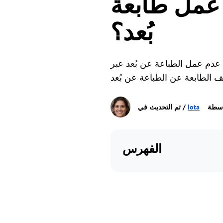
عة Splashtop عن
بُعد؟
ن
عبر Splashtop. وتشارك الحلول لمعالجة خطأ الطباعة عن بُعد حيث
اسطة
Iota
الفهرس