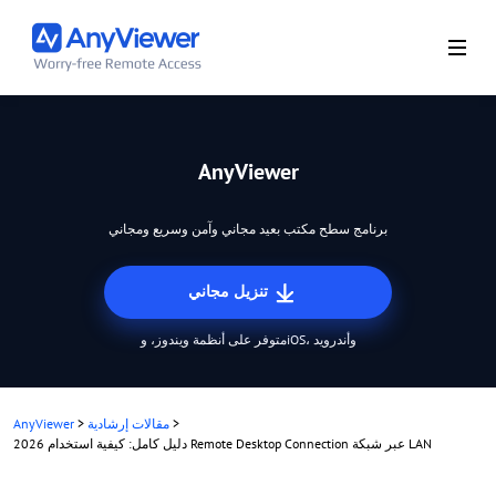
AnyViewer
برنامج سطح مكتب بعيد مجاني وآمن وسريع ومجاني
تنزيل مجاني
متوفر على أنظمة ويندوز، وiOS، وأندرويد
>
مقالات إرشادية
>
AnyViewer
2026 دليل كامل: كيفية استخدام Remote Desktop Connection عبر شبكة LAN