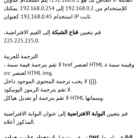
للإستخدام من 192.168.0.2 إلى 192.168.0.254. يمكنك
استخدام 192.168.0.45 كعنوان IP ثابت.
قم بتعيين
قناع الشبكة
إلى القيم الافتراضية،
225.225.225.0.
الترجمة للعربية
، لا تقم بترجمة قيمة سمة href لعنصر HTML a وقيمة سمة
src لعنصر HTML img.
لا يجب ترجمة المحتوى الموجود داخل {{}}.
لا تقم بترجمة الرموز اليونيكود.
لا تقم بترجمة أو تعديل هياكل HTML وسماتها.
قم بتعيين
البوابة الافتراضية
إلى عنوان البوابة الافتراضية
المذكور أعلاه.
استخدام عناوين خوادم DNS التالية
، واضبط
ثم قم بتشغيل