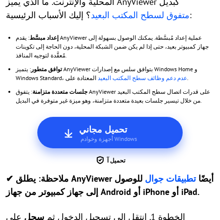
المحلية والإنترنت. ما الذي يميز AnyViewer كبديل
؟ إليك الأسباب الرئيسية:
متفوق لسطح المكتب البعيد
إعداد مبسَّط
: يقدم AnyViewer عملية إعداد مُبسَّطة. يمكنك الوصول بسهولة إلى
جهاز كمبيوتر بعيد، حتى إذا لم يكن ضمن الشبكة المحلية، دون الحاجة إلى تكوينات
مُعقَّدة لتوجيه المنافذ.
توافق متطور
: يتميز AnyViewer بتوافق سلس مع إصدارات Windows Home و
.
عدم دعم وظائف سطح المكتب البعيد
Windows Standard، المعتادة على
جلسات متعددة متزامنة
: يتفوق AnyViewer على قدرات اتصال سطح المكتب البعيد
من خلال تيسير جلسات بعيدة متعددة متزامنة، وهو ميزة غير متوفرة في البديل.
تحميل مجاني
أجهزة وخوادم Windows
تحميل آ
يطلق AnyViewer أيضًا
تطبيقات جوال
للوصول
✔ ملاحظة:
إلى جهاز كمبيوتر من جهاز Android أو iPhone أو iPad.
الخطوة 1. انتقل إلى تسجيل الدخول ثم
سجل
على