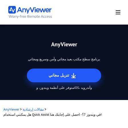
AnyViewer
برنامج سطح مكتب بعيد مجاني وآمن وسريع ومجاني
تنزيل مجاني
متوفر على أنظمة ويندوز، وiOS، وأندرويد
>
مقالات إرشادية
>
AnyViewer
هل يمكنني استخدام Quick Assist في ويندوز 7؟ - احصل على إجابتك هنا!