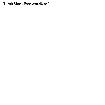
"
LimitBlankPasswordUse
".