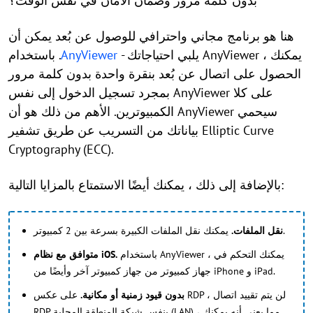
بدون كلمة مرور وضمان الأمان في نفس الوقت؟
هنا هو برنامج مجاني واحترافي للوصول عن بُعد يمكن أن
يلبي احتياجاتك -
AnyViewer
. باستخدام AnyViewer ، يمكنك
الحصول على اتصال عن بُعد بنقرة واحدة بدون كلمة مرور
بمجرد تسجيل الدخول إلى نفس AnyViewer على كلا
الكمبيوترين. الأهم من ذلك هو أن AnyViewer سيحمي
بياناتك من التسريب عن طريق تشفير Elliptic Curve
Cryptography (ECC).
بالإضافة إلى ذلك ، يمكنك أيضًا الاستمتاع بالمزايا التالية:
يمكنك نقل الملفات الكبيرة بسرعة بين 2 كمبيوتر.
نقل الملفات.
باستخدام AnyViewer ، يمكنك التحكم في
متوافق مع نظام iOS.
جهاز كمبيوتر من جهاز كمبيوتر آخر وأيضًا من iPhone و iPad.
بدون قيود زمنية أو مكانية.
على عكس RDP ، لن يتم تقييد اتصال
RDP بنفس شبكة المنطقة المحلية (LAN) ، مما يعني أنه يمكنك