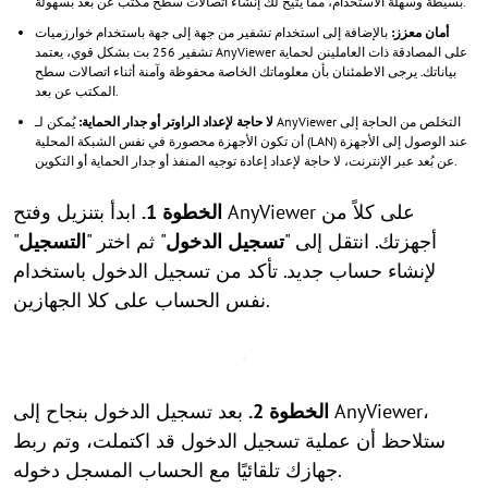
بسيطة وسهلة الاستخدام، مما يتيح لك إنشاء اتصالات سطح مكتب عن بعد بسهولة.
أمان معزز:
بالإضافة إلى استخدام تشفير من جهة إلى جهة باستخدام خوارزميات
تشفير 256 بت بشكل قوي، يعتمد AnyViewer على المصادقة ذات العاملينن لحماية
بياناتك. يرجى الاطمئنان بأن معلوماتك الخاصة محفوظة وآمنة أثناء اتصالات سطح
المكتب عن بعد.
لا حاجة لإعداد الراوتر أو جدار الحماية:
يُمكن لـ AnyViewer التخلص من الحاجة إلى
أن تكون الأجهزة محصورة في نفس الشبكة المحلية (LAN) عند الوصول إلى الأجهزة
عن بُعد عبر الإنترنت، لا حاجة لإعداد إعادة توجيه المنفذ أو جدار الحماية أو التكوين.
الخطوة 1.
ابدأ بتنزيل وفتح AnyViewer على كلاً من
أجهزتك. انتقل إلى "
تسجيل الدخول
" ثم اختر "
التسجيل
"
لإنشاء حساب جديد. تأكد من تسجيل الدخول باستخدام
نفس الحساب على كلا الجهازين.
الخطوة 2.
بعد تسجيل الدخول بنجاح إلى AnyViewer،
ستلاحظ أن عملية تسجيل الدخول قد اكتملت، وتم ربط
جهازك تلقائيًا مع الحساب المسجل دخوله.