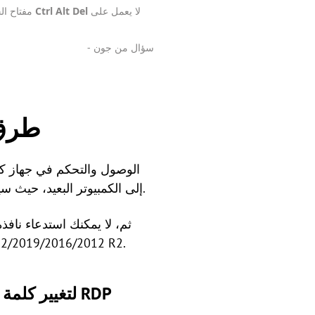
لا يعمل على
Ctrl Alt Del
عند الاتصال بسطح المكتب البعيد لنظام Windows 10. مفتاح الجمع بين
- سؤال من جون
8 طر
إلى الكمبيوتر البعيد، حيث سيتم التقاط الجهاز المحلي لمفتاح الجمع هذا.
ثم، لا يمكنك استدعاء نافذ
وصحيحة لتغيير كلمة المرور في RDP على ws 11/10/8.1/8/7
الطريقة الأولى: استخدم Ctrl Alt End لاستبدال Ctrl Alt Del لتغيير كلمة المرور في RDP