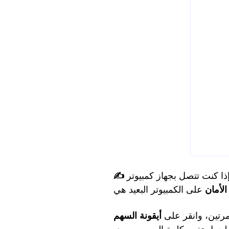
كنت تتصل بجهاز كمبيوتر Windows في جلسة سطح المكتب البعيد باستخدام لوحة المفاتيح لنظام Mac، يجب
الأمان
 مرتين، وانقر على
أيقونة السهم