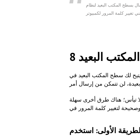
لمكتب البعيد
يح لك سطح المكتب البعيد في Windows الوصول والتحكم في جهاز كمبيوتر من مكان بعيد. عندما تكون في جلسة سطح
 لا تيأس؛ هناك طرق أخرى سهلة