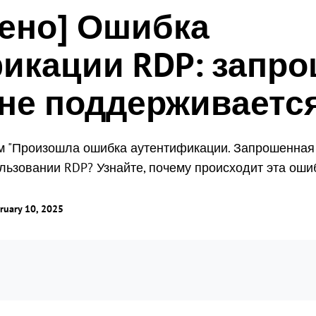
ено] Ошибка
точки мира
Одновременный мониторинг нескольких
экранов.
Глобальное удаленное
икации RDP: запр
управление
Управление ролями и правами
Управляйте зарубежными серверами
Управление доступом пользователей с
без особых усилий
гибкими правами.
не поддерживаетс
м "Произошла ошибка аутентификации. Запрошенная
ьзовании RDP? Узнайте, почему происходит эта ошиб
ruary 10, 2025