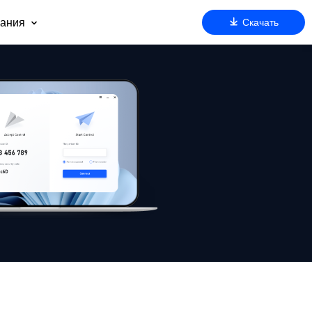
ания
Скачать
 нас
оддержка
артнерам
езопасность
очему AnyViewer
ду
м