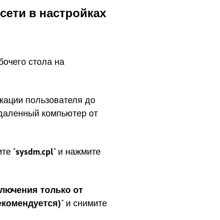
сети в настройках
бочего стола на
кации пользователя до
удаленный компьютер от
те "
sysdm.cpl
" и нажмите
лючения только от
екомендуется)
" и снимите