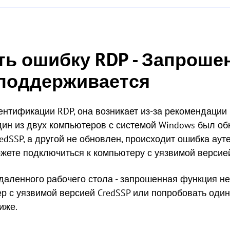
ть ошибку RDP - Запроше
 поддерживается
тентификации RDP, она возникает из-за рекомендаци
 один из двух компьютеров с системой Windows был о
redSSP, а другой не обновлен, происходит ошибка ау
ожете подключиться к компьютеру с уязвимой версией
даленного рабочего стола - запрошенная функция н
р с уязвимой версией CredSSP или попробовать один
иже.