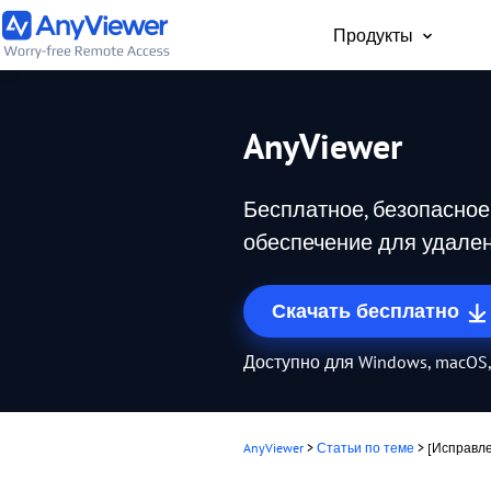
Продукты
Для част
AnyViewer
Бесплатный доступ 
рабочему ноутбуку и
Бесплатное, безопасное
компьютеру с ПК, Ma
телефона из любой 
обеспечение для удален
мира
Скачать бесплатно
Доступно для Windows, macOS, 
AnyViewer
>
Статьи по теме
>
[Исправл