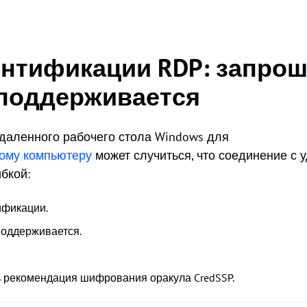
нтификации RDP: запро
 поддерживается
даленного рабочего стола Windows для
гому компьютеру
может случиться, что соединение с
бкой:
ификации.
оддерживается.
ь рекомендация шифрования оракула CredSSP.