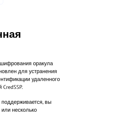
нная
и шифрования оракула
бновлен для устранения
тентификации удаленного
 CredSSP.
е поддерживается, вы
 или несколько