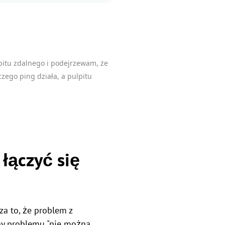
pitu zdalnego i podejrzewam, że
ego ping działa, a pulpitu
 łączyć się
za to, że problem z
yny problemu "nie można