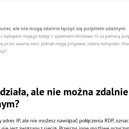
er, ale nie mogę zdalnie łączyć się pulpitem zdalnym
ć z laptopem mojego kolegi z systemem Windows 10 za pomocą pul
 przez awarię sieci. Jednak mogę pingować zdalny komputer. Dlacz
zyć?
działa, ale nie można zdalnie
nym?
 adres IP, ale nie możesz nawiązać połączenia RDP, oznac
e jest związany z siecią. Przejrzyj inne możliwe przycz