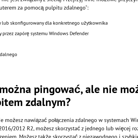
uterem za pomocą pulpitu zdalnego":
ony lub skonfigurowany dla konkretnego użytkownika
ny przez zapórę systemu Windows Defender
zdalnego
y można pingować, ale nie mo
lpitem zdalnym?
nie możesz nawiązać połączenia zdalnego w systemach Wi
016/2012 R2, możesz skorzystać z jednego lub więcej r
dzeniem. Możesz także skorzystać z niezawodnego i szybk