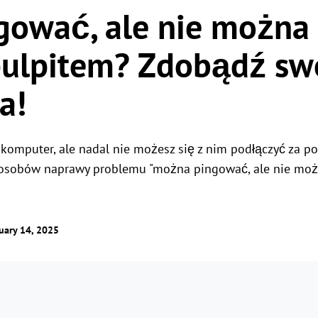
ować, ale nie można 
Globalny pilot zdalnego
sterowania
Zarządzanie uprawnieniami do ról
Łatwe zarządzanie serwerami za granicą
Zarządzaj dostępem użytkowników dzięki
pulpitem? Zdobądź sw
elastycznym uprawnieniom
a!
komputer, ale nadal nie możesz się z nim podłączyć za 
osobów naprawy problemu "można pingować, ale nie moż
uary 14, 2025