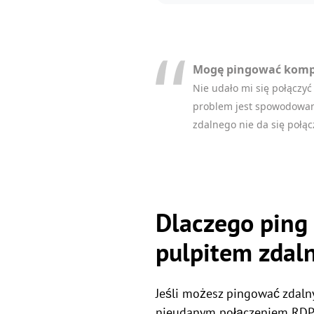
Mogę pingować komput
Nie udało mi się połączy
problem jest spowodowany
zdalnego nie da się połąc
Dlaczego ping 
pulpitem zdal
Jeśli możesz pingować zdalny
nieudanym połączeniem RDP ni