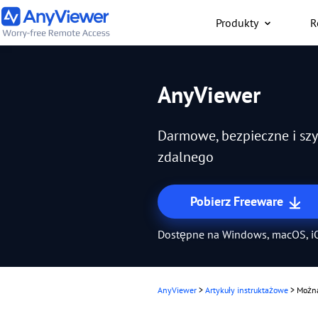
Produkty
R
Osoba fizy
AnyViewer
Uzyskaj bezpłatny dost
służbowego laptopa i k
Darmowe, bezpieczne i sz
gier z dowolnego miejsc
pomocą komputera PC, 
zdalnego
telefonu
Pobierz Freeware
Dostępne na Windows, macOS, iO
AnyViewer
>
Artykuły instruktażowe
>
Można