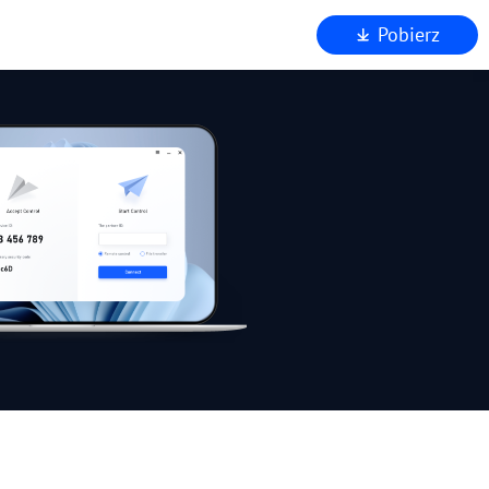
Pobierz
chniczna
eństwo
 AnyViewer
nu
nie