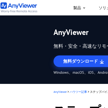
製品
ソリ
個人向け
AnyViewer
どこからでもPC/Mac
事用PCやゲーム用PC
無料・安全・高速なリモ
セス
無料ダウンロード
Windows、macOS、iOS、Andr
AnyViewer
>
ハウツー記事
>
ステップバイ