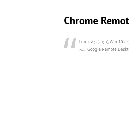
Chrome Re
LinuxマシンからWin
ん。Google Remote