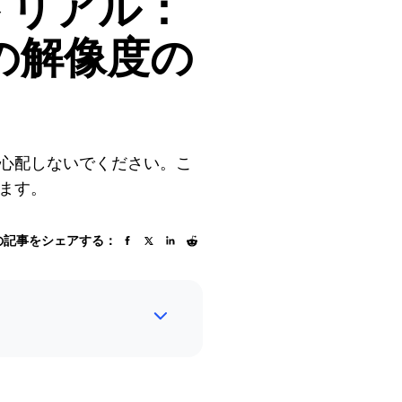
トリアル：
プの解像度の
？心配しないでください。こ
します。
の記事をシェアする：