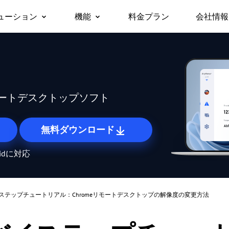
ューション
機能
料金プラン
会社情報
会社
リモートデスクトップ
無人リモートアクセス
ビジネス向け
サポ
対応デバイス
リモートデスクトップに即時アクセス
許可なしでリモートデバイスにアクセス
パー
Windows版
セキ
/スマホから仕
チームや企業でのテレワークや
macOS版
リモートアクセス
画面ミラーリング
Any
に無料でアク
ITサポートを、安全かつ一括で
iOS版
どこからでも自分のPCに接続
デバイス間でワイヤレスに画面を共有
ートデスクトップソフト
管理
Android版
リモートサポート
ファイル転送
遠隔でお客様のITトラブルを解決
デバイス間でファイルを高速転送
無料ダウンロード
リモートワーク
プライバシーモード
oidに対応
オフィスと同じようにリモートで働く
画面を黒くしてリモート操作を隠す
リモートゲーム
画面の壁
どこからでもゲームをプレイ
たくさんの画面を一度にまとめて管理
ステップチュートリアル：Chromeリモートデスクトップの解像度の変更方法
海外リモート操作
ロール権限管理
海外にあるサーバーもスムーズに操作
柔軟な権限設定でユーザー管理を効率化