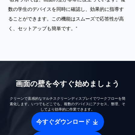
数の学生のデバイスを同時に確認し、効果的に指導す
運用ワークフロー
ゼロフリクション：単一の統合イ
ることができます。この機能はスムーズで応答性が高
く、セットアップも簡単です。"
情報認識
「コマンドセンター」ビ
デバイス管理
構造化：リモートPCをカスタム
識別
即時：すべてのサムネイルに明
画面の壁を今すぐ始めましょう
プロアクティブ：エラーポップア
異常検知
クリーンで直感的なマルチスクリーンディスプレイでワークフローを簡
素化します。いつでもどこでも、複数のデバイスにアクセス、整理、そ
ハイパフォーマンスアーキテクチ
してより効率的に作業できます。
リソース最適化
オーバーヘ
今すぐダウンロード
インスタント：任意のサムネイル
コントロール遷移