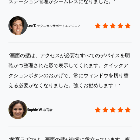
ステーション管理がシームレスになりました。"
Leo T.
テクニカルサポートエンジニア
"画面の壁は、アクセスが必要なすべてのデバイスを明
確かつ整理された形で表示してくれます。クイックア
クションボタンのおかげで、常にウィンドウを切り替
える必要がなくなりました。強くお勧めします！"
Sophie W.
教育者
AnyV
"教育ラボでは、画面の壁が非常に役立っています。複