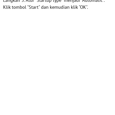
Langkah 3. Atur "Startup type" menjadi "Automatic".
Klik tombol "Start" dan kemudian klik "OK".