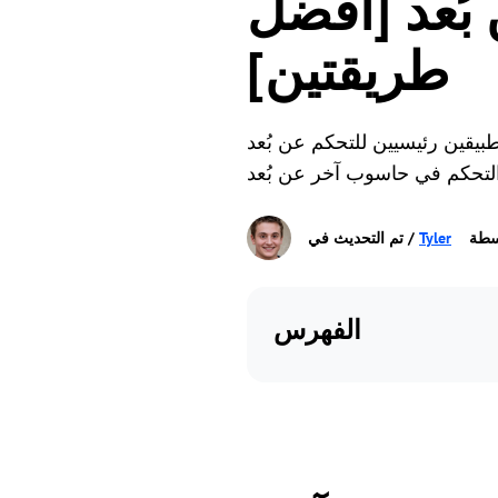
بُعد [أفضل
طريقتين]
ن
بيقين رئيسيين للتحكم عن بُعد
سطة
Tyler
الفهرس