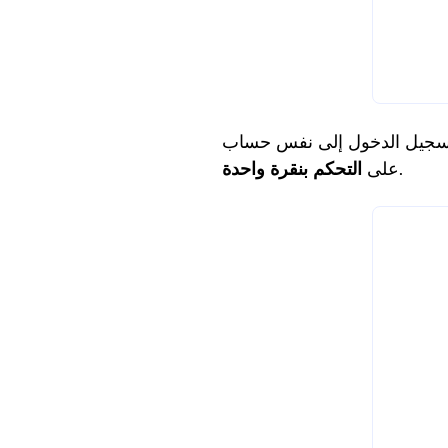
 الدخول إلى نفس حساب AnyViewer على الجهازين ، ثم يمكنك تحقيق اتصال مباشر عن طريق النقر
.
على
التحكم بنقرة واحدة