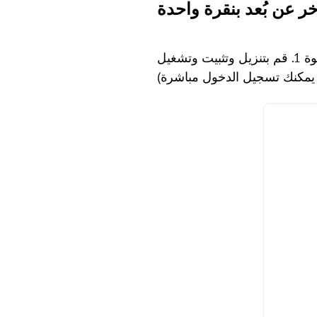
ر عن بُعد بنقرة واحدة
الخطوة 1. قم بتنزيل وتثبيت وتشغيل AnyViewer على الحاسوبين. انتقل إلى "تسجيل الدخول" ، ثم انقر فوق "الاشتراك" لملء