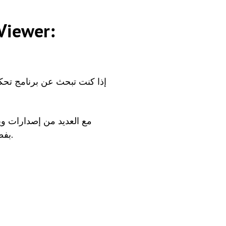
إذا كنت تبحث عن برنامج تحكم 
بفضل واجهته البسيطة وطريقة عمله البسيطة ، لم تعد هناك إجراءات معقدة أو مستغرقة للوقت.