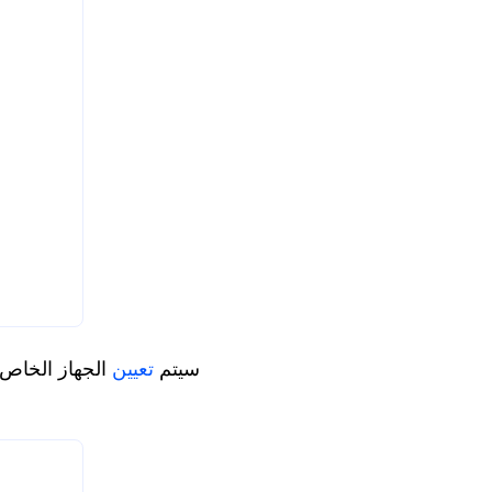
الخطوة 2. بعد ذلك يمكنك رؤية أنك قد قمت بتسجيل الدخول بنجاح إلى AnyViewer. سيتم
تعيين
الجهاز الخاص بك