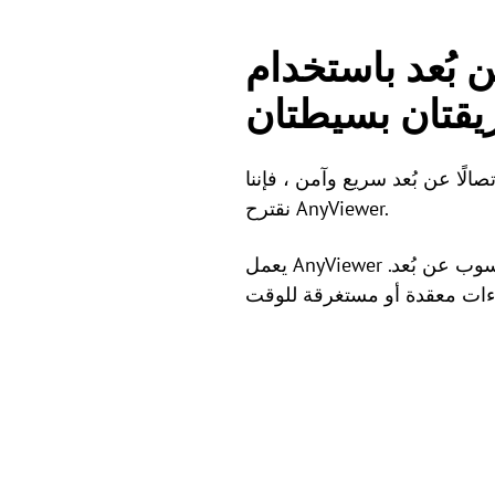
ستخدام AnyViewer:
قتان بسيطتان
لًا عن بُعد سريع وآمن ، فإننا
نقترح AnyViewer.
يعمل AnyViewer مع العديد من إصدارات ويندوز وخوادم ويندوز. يمكنك التحكم بسهولة وسرعة في أي حاسوب عن بُعد.